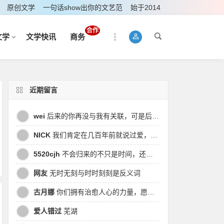
原创文学
一句话show出你的文艺范
始于2014
合作
文学
文学快讯
商务
近期留言
wei
后来的你再没与我有关联，可是后来我的时间皆是你，都说地球是个圆，为何兜兜转转却走不到原点
NICK
我们肯定在几百年前就说过爱，今生却错过。此生无悔，与你爱过。茕茕孑立，且看我对酒当歌，与影对酌。
5520cjh
不会归来的不只是时间，还有曾经的我
网友
无时无刻与时时刻刻是反义词
古月娜
你们拥有治愈人心的力量，愿也将丑陋的人性一起泯灭吧！
爱人错过
芜湖