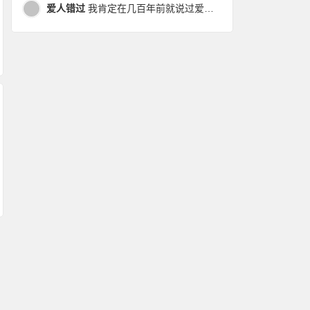
爱人错过
我肯定在几百年前就说过爱你，只是你忘了，我也记不起。我肯定在几百年前就说过爱你，只是你忘了，我也记不起。 走过路过没遇过，回头转头还是错。你我不曾感受过，相撞在街口，相撞在街口。