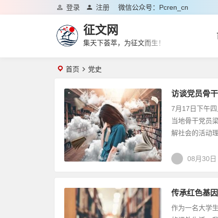
登录
注册
微信公众号：pcren_cn
征文网
集天下荟萃，为征文而生！
首页
党史
访谈党员骨干
7月17日下午
当地骨干党员
解社会的活动理念
08月30日
传承红色基因
作为一名大学