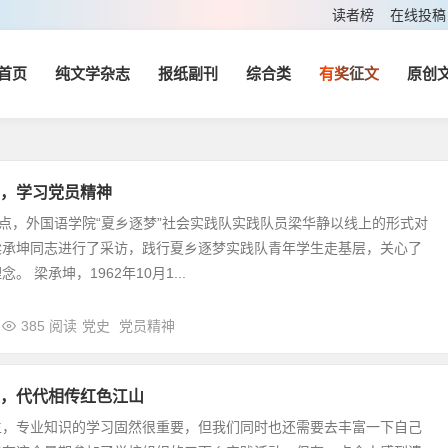
读者榜
在线投稿
首页
纯文学杂志
报纸副刊
综合类
有奖征文
原创
，学习党员精神
四点，外国语学院“夏乡逐梦”社会实践队实践队员梁华静以线上的形式对
梁承坤同志进行了采访，践行夏乡逐梦实践队青年学生走基层，关心了
。 梁承坤，1962年10月1...
385 阅读
党史
党员精神
，代代相传红色江山
生，专业知识的学习固然很重要，但我们同时也还需要去丰富一下自己