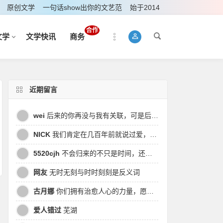
原创文学
一句话show出你的文艺范
始于2014
合作
文学
文学快讯
商务
近期留言
wei
后来的你再没与我有关联，可是后来我的时间皆是你，都说地球是个圆，为何兜兜转转却走不到原点
NICK
我们肯定在几百年前就说过爱，今生却错过。此生无悔，与你爱过。茕茕孑立，且看我对酒当歌，与影对酌。
5520cjh
不会归来的不只是时间，还有曾经的我
网友
无时无刻与时时刻刻是反义词
古月娜
你们拥有治愈人心的力量，愿也将丑陋的人性一起泯灭吧！
爱人错过
芜湖