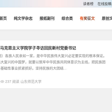
读者榜
在线投稿
首页
纯文学杂志
报纸副刊
综合类
有奖征文
原创
马克思主义学院学子寻访回民新村党委书记
小雨）各族人民亲如一家，是中华民族伟大复兴必定要实现的根本保证。
伟大复兴的中国梦，就要以筑牢中华民族共同体意识为主线，把民族团
基础性事业抓紧抓好。坚持民族的大团结...
237 阅读
山东师范大学