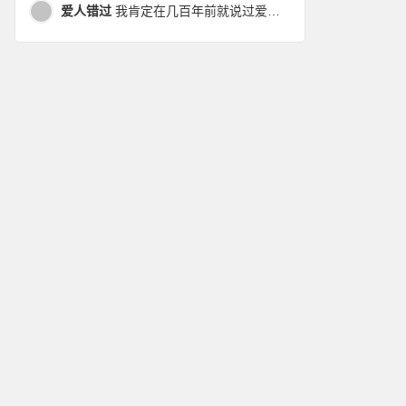
爱人错过
我肯定在几百年前就说过爱你，只是你忘了，我也记不起。我肯定在几百年前就说过爱你，只是你忘了，我也记不起。 走过路过没遇过，回头转头还是错。你我不曾感受过，相撞在街口，相撞在街口。