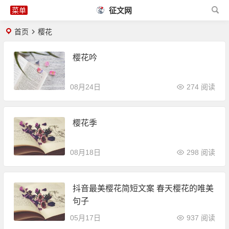
征文网
首页
樱花
樱花吟
08月24日
274 阅读
樱花季
08月18日
298 阅读
抖音最美樱花简短文案 春天樱花的唯美
句子
05月17日
937 阅读