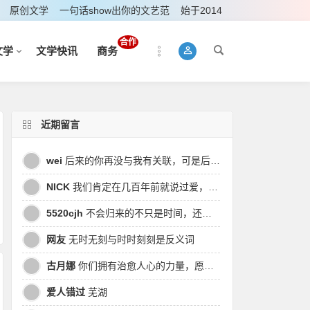
原创文学
一句话show出你的文艺范
始于2014
合作
文学
文学快讯
商务
近期留言
wei
后来的你再没与我有关联，可是后来我的时间皆是你，都说地球是个圆，为何兜兜转转却走不到原点
NICK
我们肯定在几百年前就说过爱，今生却错过。此生无悔，与你爱过。茕茕孑立，且看我对酒当歌，与影对酌。
5520cjh
不会归来的不只是时间，还有曾经的我
网友
无时无刻与时时刻刻是反义词
古月娜
你们拥有治愈人心的力量，愿也将丑陋的人性一起泯灭吧！
爱人错过
芜湖