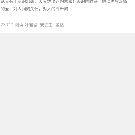
童话具有丰富的幻想，天真烂漫的构思和朴素的幽默感。他以满腔热情
的爱，对人间的关怀，对人的尊严的...
712 阅读
叶君健
安徒生
童话