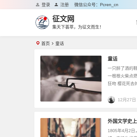
登录
注册
微信公众号：pcren_cn
征文网
集天下荟萃，为征文而生！
首页
童话
童话
一只醉了酒的鞋子
一根根火柴点燃
狂吻 樱花死去的
12月27日
外国文学史上
1805年4月