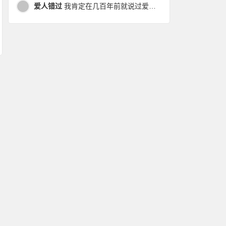
爱人错过
我肯定在几百年前就说过爱你，只是你忘了，我也记不起。我肯定在几百年前就说过爱你，只是你忘了，我也记不起。 走过路过没遇过，回头转头还是错。你我不曾感受过，相撞在街口，相撞在街口。