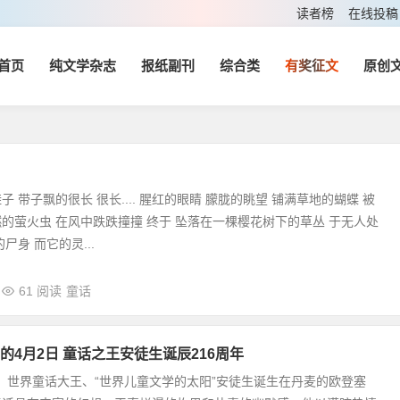
读者榜
在线投稿
首页
纯文学杂志
报纸副刊
综合类
有奖征文
原创
 带子飘的很长 很长.... 腥红的眼睛 朦胧的眺望 铺满草地的蝴蝶 被
的萤火虫 在风中跌跌撞撞 终于 坠落在一棵樱花树下的草丛 于无人处
尸身 而它的灵...
61 阅读
童话
的4月2日 童话之王安徒生诞辰216周年
2日，世界童话大王、“世界儿童文学的太阳”安徒生诞生在丹麦的欧登塞