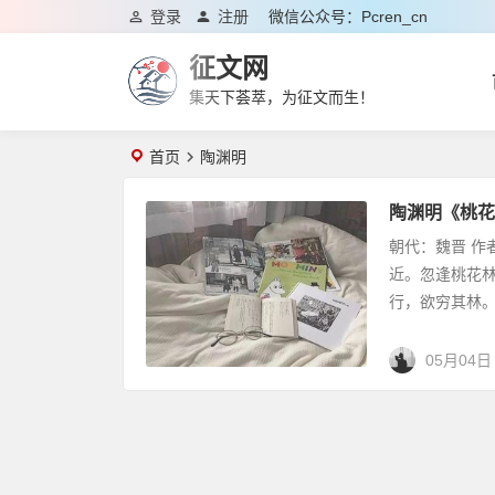
登录
注册
微信公众号：pcren_cn
征文网
集天下荟萃，为征文而生！
首页
陶渊明
陶渊明《桃花
朝代：魏晋 作
近。忽逢桃花
行，欲穷其林。
05月04日