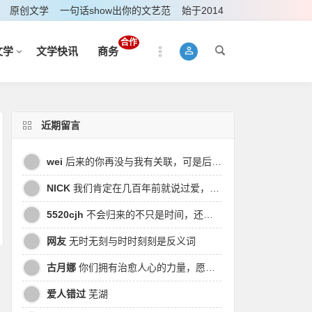
原创文学
一句话show出你的文艺范
始于2014
合作
文学
文学快讯
商务
近期留言
wei
后来的你再没与我有关联，可是后来我的时间皆是你，都说地球是个圆，为何兜兜转转却走不到原点
NICK
我们肯定在几百年前就说过爱，今生却错过。此生无悔，与你爱过。茕茕孑立，且看我对酒当歌，与影对酌。
5520cjh
不会归来的不只是时间，还有曾经的我
网友
无时无刻与时时刻刻是反义词
古月娜
你们拥有治愈人心的力量，愿也将丑陋的人性一起泯灭吧！
爱人错过
芜湖