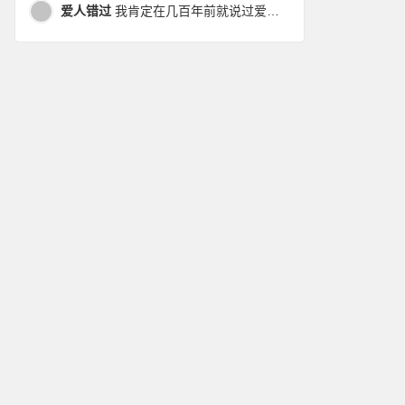
爱人错过
我肯定在几百年前就说过爱你，只是你忘了，我也记不起。我肯定在几百年前就说过爱你，只是你忘了，我也记不起。 走过路过没遇过，回头转头还是错。你我不曾感受过，相撞在街口，相撞在街口。