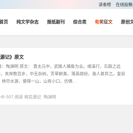
读者榜
在线投稿
首页
纯文学杂志
报纸副刊
综合类
有奖征文
原创
源记》原文
者：陶渊明 原文： 晋太元中，武陵人捕鱼为业。缘溪行，忘路之远
林，夹岸数百步，中无杂树，芳草鲜美，落英缤纷，渔人甚异之。复前
 林尽水源，便得一山，山有小口，仿佛...
507 阅读
桃花源记
陶渊明