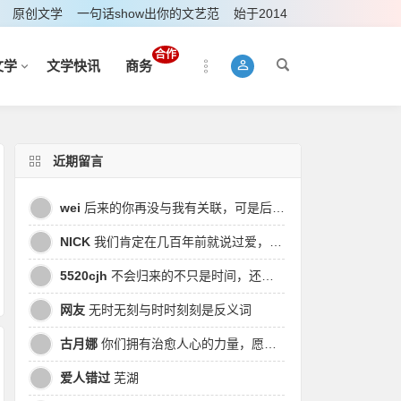
原创文学
一句话show出你的文艺范
始于2014
合作
文学
文学快讯
商务
近期留言
wei
后来的你再没与我有关联，可是后来我的时间皆是你，都说地球是个圆，为何兜兜转转却走不到原点
NICK
我们肯定在几百年前就说过爱，今生却错过。此生无悔，与你爱过。茕茕孑立，且看我对酒当歌，与影对酌。
5520cjh
不会归来的不只是时间，还有曾经的我
网友
无时无刻与时时刻刻是反义词
古月娜
你们拥有治愈人心的力量，愿也将丑陋的人性一起泯灭吧！
爱人错过
芜湖