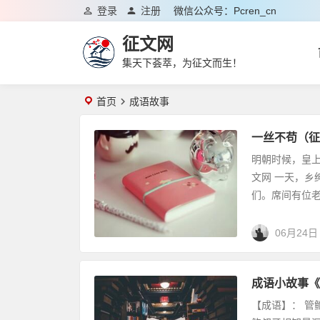
登录
注册
微信公众号：pcren_cn
征文网
集天下荟萃，为征文而生！
首页
成语故事
一丝不苟（征
明朝时候，皇上
文网 一天，
们。席间有位老
06月24日
成语小故事《
【成语】： 管鲍之