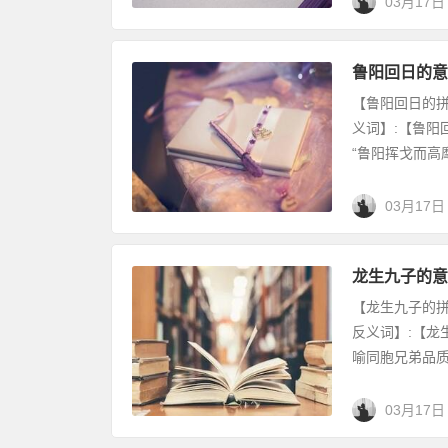
03月17日
鲁阳回日的意
【鲁阳回日的拼音
义词】:【鲁阳
“鲁阳挥戈而高麾
03月17日
龙生九子的意
【龙生九子的拼音】
反义词】:【龙
喻同胞兄弟品质、
03月17日