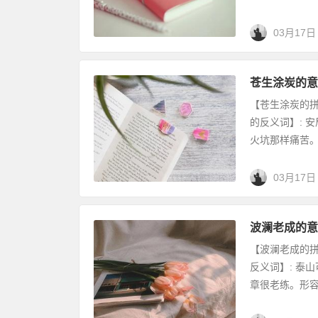
03月17日
苍生涂炭的意
【苍生涂炭的拼音】
的反义词】: 
火坑那样痛苦。【
03月17日
波澜老成的意
【波澜老成的拼音
反义词】: 泰
章很老练。形容文