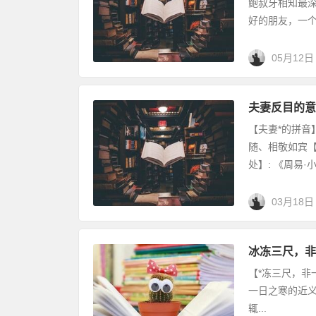
鲍叔牙相知最深
好的朋友，一个叫
05月12日
夫妻反目的意
【夫妻*的拼音】:
随、相敬如宾【
处】: 《周易·小.
03月18日
冰冻三尺，非
【*冻三尺，非一日之
一日之寒的近义
辄...