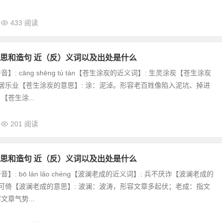
433 阅读
思和造句 近（反）义词以及出处是什么
: cāng shēng tú tàn【苍生涂炭的近义词】: 生灵涂炭【苍生涂炭
安居乐业【苍生涂炭的意思】: 涂：泥淖。形容老百姓像陷入泥坑、掉进
苍生涂...
201 阅读
思和造句 近（反）义词以及出处是什么
】: bō lán lǎo chéng【波澜老成的近义词】: 兵不厌诈【波澜老成的
山可倚【波澜老成的意思】: 波澜：波涛，形容文章多起伏；老成：指文
章气势...