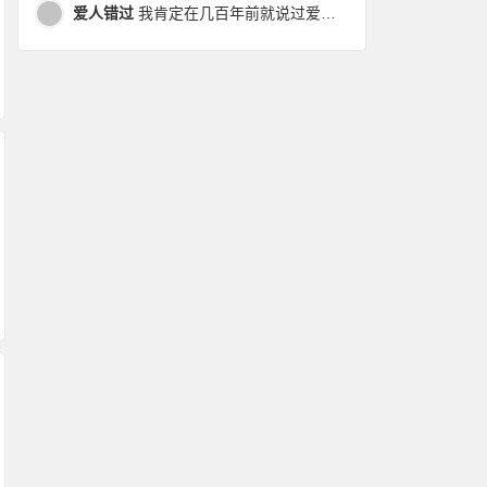
爱人错过
我肯定在几百年前就说过爱你，只是你忘了，我也记不起。我肯定在几百年前就说过爱你，只是你忘了，我也记不起。 走过路过没遇过，回头转头还是错。你我不曾感受过，相撞在街口，相撞在街口。