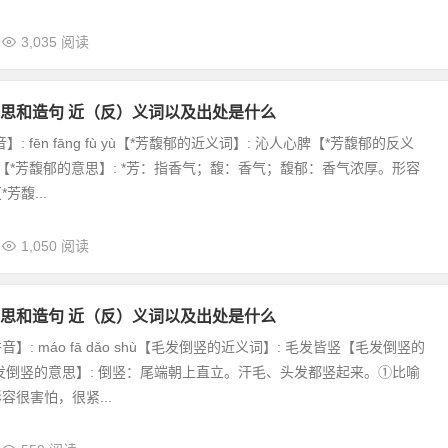
3,035 阅读
思和造句 近（反）义词以及出处是什么
: fēn fāng fù yù【*芳馥郁的近义词】: 沁人心脾【*芳馥郁的反义
城【*芳馥郁的意思】: *芳：指香气；馥：香气；馥郁：香气浓厚。形容
芳馥...
1,050 阅读
思和造句 近（反）义词以及出处是什么
】: máo fā dǎo shù【毛发倒竖的近义词】: 毛发皆竖【毛发倒竖的
发倒竖的意思】: 倒竖：尾端朝上直立。汗毛、头发都竖起来。①比喻
容很害怕，很紧...