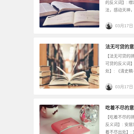
的反义词】: 
法，感动天神，“
03月17日
法无可贷的意
【法无可贷的拼音
可贷的反义词】
处】: 《清史稿·
03月17日
吃着不尽的意
【吃着不尽的拼音
反义词】: 安
着不尽出处】: 宋