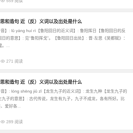
559 阅读
思和造句 近（反）义词以及出处是什么
】: lǔ yáng huí rì【鲁阳回日的近义词】: 鲁阳挥日【鲁阳回日的反
回日的意思】: 见“鲁阳挥戈”。【鲁阳回日出处】: 晋·左思《吴都赋》：
。...
271 阅读
思和造句 近（反）义词以及出处是什么
: lóng shēng jiǔ zǐ【龙生九子的近义词】: 龙生九种【龙生九子的
生九子的意思】: 古代传说，龙生有九子，九子不成龙，各有所好。比
爱好各...
289 阅读