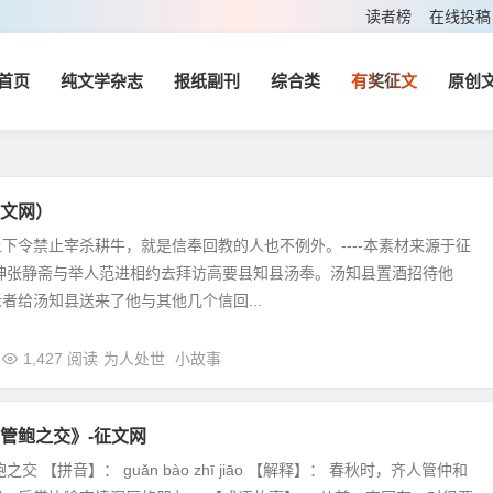
读者榜
在线投稿
首页
纯文学杂志
报纸副刊
综合类
有奖征文
原创
文网）
下令禁止宰杀耕牛，就是信奉回教的人也不例外。----本素材来源于征
乡绅张静斋与举人范进相约去拜访高要县知县汤奉。汤知县置酒招待他
者给汤知县送来了他与其他几个信回...
1,427 阅读
为人处世
小故事
管鲍之交》-征文网
交 【拼音】： guǎn bào zhī jiāo 【解释】： 春秋时，齐人管仲和