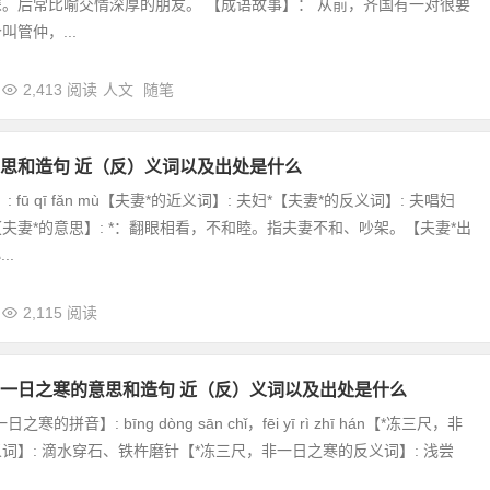
。后常比喻交情深厚的朋友。 【成语故事】： 从前，齐国有一对很要
管仲，...
2,413 阅读
人文
随笔
思和造句 近（反）义词以及出处是什么
 fū qī fǎn mù【夫妻*的近义词】: 夫妇*【夫妻*的反义词】: 夫唱妇
夫妻*的意思】: *：翻眼相看，不和睦。指夫妻不和、吵架。【夫妻*出
..
2,115 阅读
一日之寒的意思和造句 近（反）义词以及出处是什么
寒的拼音】: bīng dòng sān chǐ，fēi yī rì zhī hán【*冻三尺，非
词】: 滴水穿石、铁杵磨针【*冻三尺，非一日之寒的反义词】: 浅尝