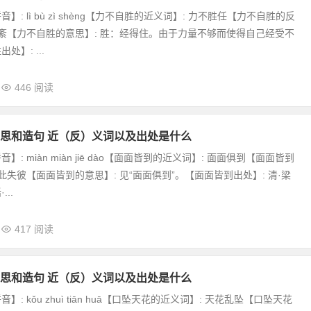
】: lì bù zì shèng【力不自胜的近义词】: 力不胜任【力不自胜的反
不紊【力不自胜的意思】: 胜：经得住。由于力量不够而使得自己经受不
】: ...
446 阅读
思和造句 近（反）义词以及出处是什么
: miàn miàn jiē dào【面面皆到的近义词】: 面面俱到【面面皆到
此失彼【面面皆到的意思】: 见“面面俱到”。【面面皆到出处】: 清·梁
..
417 阅读
思和造句 近（反）义词以及出处是什么
: kǒu zhuì tiān huā【口坠天花的近义词】: 天花乱坠【口坠天花