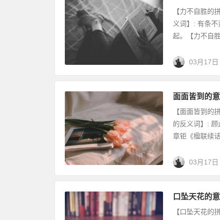
【力不自胜的拼音
义词】: 有条
起。【力不自胜出处
03月17日
面面皆到的意
【面面皆到的拼音】
的反义词】: 顾
章钜《楹联续话·.
03月17日
口坠天花的意
【口坠天花的拼音】