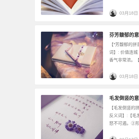
03月18日
芬芳馥郁的意
【*芳馥郁的拼音】
词】: 价值连
香气非常浓。【*
03月18日
毛发倒竖的意
【毛发倒竖的拼音
反义词】:【毛
怒不可遏。②形