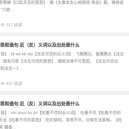
噤若寒蝉【口坠天花的意思】: 据《大乘本生心地观经·序品》载，佛祖说
六欲...
317 阅读
思和造句 近（反）义词以及出处是什么
】: fǎ wú kě dài【法无可贷的近义词】: 飞黄腾达、蜚黄腾达【法无
: 情有可原【法无可贷的意思】: 谓按法律不可宽恕。【法无可贷出
刑法志一》...
437 阅读
思和造句 近（反）义词以及出处是什么
】: chī zhuó bù jìn【吃着不尽的近义词】: 吃著不尽【吃着不尽的
居乐业【吃着不尽的意思】: 吃的穿的，享用不尽。比喻生活富裕。【吃
·魏泰...