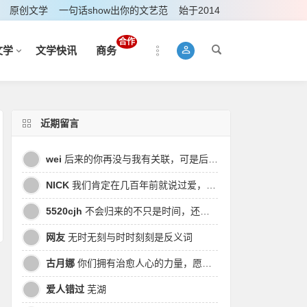
原创文学
一句话show出你的文艺范
始于2014
合作
文学
文学快讯
商务
近期留言
wei
后来的你再没与我有关联，可是后来我的时间皆是你，都说地球是个圆，为何兜兜转转却走不到原点
NICK
我们肯定在几百年前就说过爱，今生却错过。此生无悔，与你爱过。茕茕孑立，且看我对酒当歌，与影对酌。
5520cjh
不会归来的不只是时间，还有曾经的我
网友
无时无刻与时时刻刻是反义词
古月娜
你们拥有治愈人心的力量，愿也将丑陋的人性一起泯灭吧！
爱人错过
芜湖