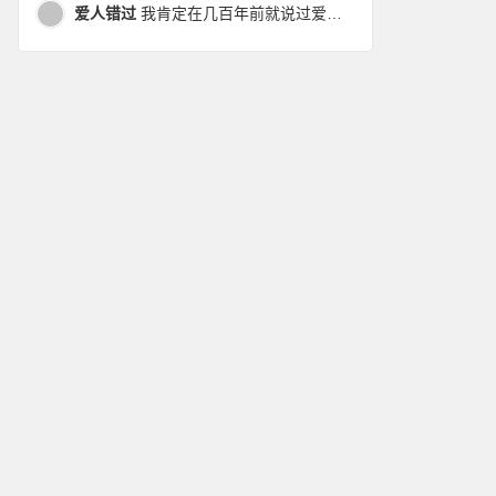
爱人错过
我肯定在几百年前就说过爱你，只是你忘了，我也记不起。我肯定在几百年前就说过爱你，只是你忘了，我也记不起。 走过路过没遇过，回头转头还是错。你我不曾感受过，相撞在街口，相撞在街口。