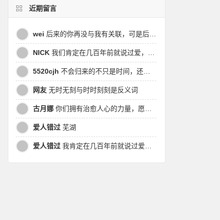
近期留言
wei
后来的你再没与我有关联，可是后来我的时间皆是你，都说地球是个圆，为何兜兜转转却走不到原点
NICK
我们肯定在几百年前就说过爱，今生却错过。此生无悔，与你爱过。茕茕孑立，且看我对酒当歌，与影对酌。
5520cjh
不会归来的不只是时间，还有曾经的我
网友
无时无刻与时时刻刻是反义词
古月娜
你们拥有治愈人心的力量，愿也将丑陋的人性一起泯灭吧！
爱人错过
芜湖
爱人错过
我肯定在几百年前就说过爱你，只是你忘了，我也记不起。我肯定在几百年前就说过爱你，只是你忘了，我也记不起。 走过路过没遇过，回头转头还是错。你我不曾感受过，相撞在街口，相撞在街口。