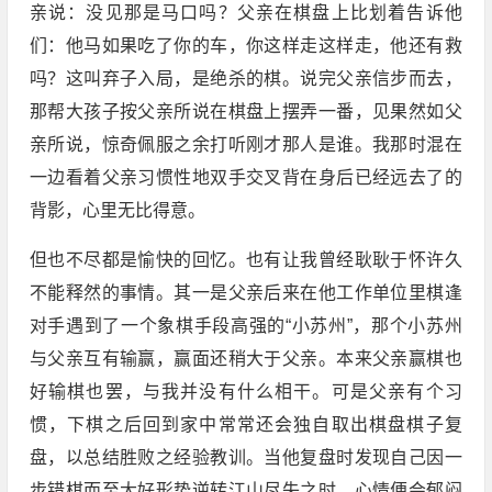
亲说：没见那是马口吗？父亲在棋盘上比划着告诉他
们：他马如果吃了你的车，你这样走这样走，他还有救
吗？这叫弃子入局，是绝杀的棋。说完父亲信步而去，
那帮大孩子按父亲所说在棋盘上摆弄一番，见果然如父
亲所说，惊奇佩服之余打听刚才那人是谁。我那时混在
一边看着父亲习惯性地双手交叉背在身后已经远去了的
背影，心里无比得意。
但也不尽都是愉快的回忆。也有让我曾经耿耿于怀许久
不能释然的事情。其一是父亲后来在他工作单位里棋逢
对手遇到了一个象棋手段高强的“小苏州”，那个小苏州
与父亲互有输赢，赢面还稍大于父亲。本来父亲赢棋也
好输棋也罢，与我并没有什么相干。可是父亲有个习
惯，下棋之后回到家中常常还会独自取出棋盘棋子复
盘，以总结胜败之经验教训。当他复盘时发现自己因一
步错棋而至大好形势逆转江山尽失之时，心情便会郁闷