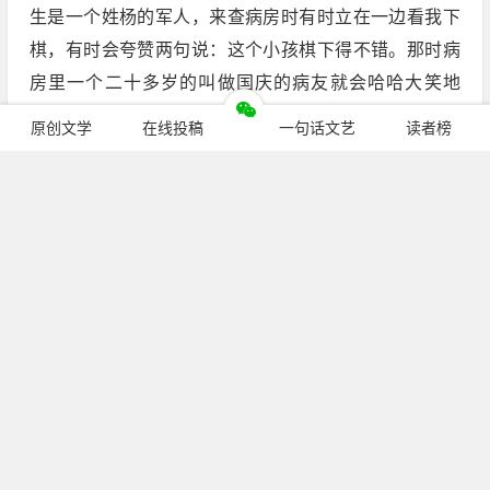
生是一个姓杨的军人，来查病房时有时立在一边看我下
棋，有时会夸赞两句说：这个小孩棋下得不错。那时病
房里一个二十多岁的叫做国庆的病友就会哈哈大笑地
说：杨医生怎么看的棋？那么臭的棋还说好。后来有一
原创文学
在线投稿
一句话文艺
读者榜
回当着杨医生的面，那个国庆与我下棋，将我杀得丢盔
卸甲毫无还手之力。他一边下一边还看着杨医生说：看
到了吗？看到了吗？那时我便恼羞成怒地喊将起来：你
比我大那么多，赢我有什么了不起？有种你跟我爸爸
下，他让你一个车，照样杀你个片甲无回。杨医生和国
庆听了都哈哈直乐，但我心里十分恼怒，心想待父亲来
时，定要让他好好杀杀那国庆的威风。可是父亲来看我
时，我叫他与那个国庆下棋，父亲却没下。国庆对父亲
说了之前与我下棋的事儿，说他是诚心逗我玩儿的。两
继续阅读
个大人嘻嘻哈哈一团和气，让我十分失望，心里也对父
亲不满。后来与父亲在病房外散步时，我忍不住又提此