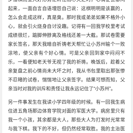
起来，一面自言自语埋怨自己说：这棋明明是该赢的，
怎么会走成这样，真是臭。那时我或弟弟如果不格外小
心，就会引火烧身自讨没趣。记得有一回我学校里考试
成绩很烂，踮脚伸脖离及格线还差一大截。那试卷需要
家长签名，那天我暗自祈祷老天帮忙让小苏州输个一败
涂地，使父亲有个好心情。可是父亲回到家中闷闷不
乐，一看便知老天爷无视了我的祈祷。晚饭后，趁着父
亲复盘之前心情尚未大坏之时，我从书包里取出那张惨
不忍睹的试卷，惴惴地让父亲签字。结果可想而知，父
亲当时对我的训斥和责怪让我永远记住了“小苏州”。
另一件事发生在我读小学四年级的时候。有一回我生病
住进五角场那边体育学院对面的军医大学。病房里只有
我一个小孩，其余都是大人，那些大人为打发时光常常
与我下棋。我下的不好，但仍然经常取胜。我的主治医