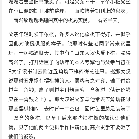
嚷嚷着要当旧书报卖了。可是父亲不干，拿个小板凳坐
在小山似的期刊堆前整理，一面吹拂着期刊上的积灰，
一面兴致勃勃地翻阅其中的棋局实例，一看老半天。
父亲年轻时爱下象棋，许多人说他象棋下得好，并似乎
因此对他挺佩服的样子。他那时有些老同学常来家里
玩，一起喝酒聊天，其中有个山东大汉也爱下棋，喝得
高兴了，打开话匣子向幼年的本人夸耀他与父亲当初在
F大学读书时去附近五角场下棋的得意往事。据那大汉
说那时五角场有摆棋摊的人。顾客与之对弈，输了付给
棋主一角钱，赢了则棋主付给顾客一盒象棋（估计价钱
应在一角钱之上）。那大汉说父亲与他常去五角场征讨
那些摆棋摊的，去时背一个空包，回时包里总是装满了
一盒盒的象棋。以至于后来那些摆棋摊的都认识他们
俩，见了他们两个便拱手作揖请他们高抬贵手不要砸了
他们的饭碗。