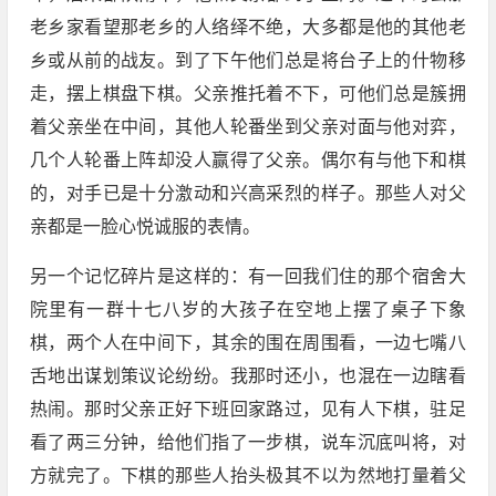
老乡家看望那老乡的人络绎不绝，大多都是他的其他老
乡或从前的战友。到了下午他们总是将台子上的什物移
走，摆上棋盘下棋。父亲推托着不下，可他们总是簇拥
着父亲坐在中间，其他人轮番坐到父亲对面与他对弈，
几个人轮番上阵却没人赢得了父亲。偶尔有与他下和棋
的，对手已是十分激动和兴高采烈的样子。那些人对父
亲都是一脸心悦诚服的表情。
另一个记忆碎片是这样的：有一回我们住的那个宿舍大
院里有一群十七八岁的大孩子在空地上摆了桌子下象
棋，两个人在中间下，其余的围在周围看，一边七嘴八
舌地出谋划策议论纷纷。我那时还小，也混在一边瞎看
热闹。那时父亲正好下班回家路过，见有人下棋，驻足
看了两三分钟，给他们指了一步棋，说车沉底叫将，对
方就完了。下棋的那些人抬头极其不以为然地打量着父