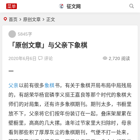
征文网
首页
原创文章
正文
5845字
「原创文章」与父亲下象棋
2020年6月6日
评论
2,720 阅读
一
父亲
以前有很多
象棋
书，有关于象棋开局布局中局残局
的，有胡荣华杨官磷李义挺王嘉良等那个时代的象棋大
师们的对局集，还有许多象棋期刊。期刊太多，书橱里
放不下，父亲将它们按年份装订在一起，叠床架屋累在
壁橱里，高高的几大摞。逢年过节家里大扫除时，母亲
看到那些积了厚厚灰尘的象棋期刊，气便不打一处来，