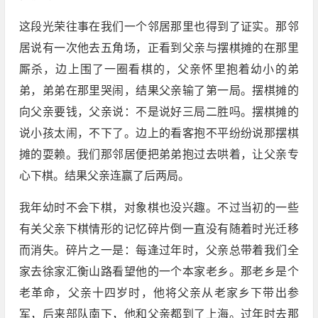
这段光荣往事在我们一个邻居那里也得到了证实。那邻
居说有一次他去五角场，正看到父亲与摆棋摊的在那里
厮杀，边上围了一圈看棋的，父亲怀里抱着幼小的弟
弟，弟弟在那里哭闹，结果父亲输了第一局。摆棋摊的
向父亲要钱，父亲说：不是说好三局二胜吗。摆棋摊的
说小孩太闹，不下了。边上的看客抱不平纷纷说那摆棋
摊的耍赖。我们那邻居便把弟弟抱过去哄着，让父亲专
心下棋。结果父亲连赢了后两局。
我年幼时不会下棋，对象棋也没兴趣。不过当初的一些
有关父亲下棋情形的记忆碎片倒一直没有随着时光迁移
而消失。碎片之一是：每逢过年时，父亲总带着我们全
家去徐家汇衡山路看望他的一个本家老乡。那老乡是个
老革命，父亲十四岁时，他将父亲从老家乡下带出参
军，后来部队南下，他和父亲都到了上海。过年时去那