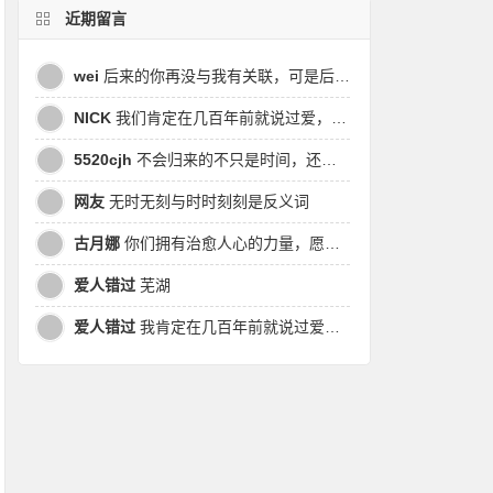
近期留言
wei
后来的你再没与我有关联，可是后来我的时间皆是你，都说地球是个圆，为何兜兜转转却走不到原点
NICK
我们肯定在几百年前就说过爱，今生却错过。此生无悔，与你爱过。茕茕孑立，且看我对酒当歌，与影对酌。
5520cjh
不会归来的不只是时间，还有曾经的我
网友
无时无刻与时时刻刻是反义词
古月娜
你们拥有治愈人心的力量，愿也将丑陋的人性一起泯灭吧！
爱人错过
芜湖
爱人错过
我肯定在几百年前就说过爱你，只是你忘了，我也记不起。我肯定在几百年前就说过爱你，只是你忘了，我也记不起。 走过路过没遇过，回头转头还是错。你我不曾感受过，相撞在街口，相撞在街口。