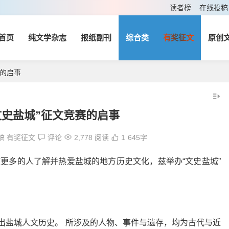
读者榜
在线投稿
首页
纯文学杂志
报纸副刊
综合类
有奖征文
原创
赛的启事
文史盐城”征文竞赛的启事
稿
有奖征文
评论
2,778 阅读
1
645字
使更多的人了解并热爱盐城的地方历史文化，兹举办“文史盐城”
突出盐城人文历史。 所涉及的人物、事件与遗存，均为古代与近