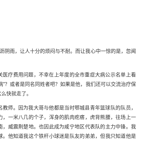
淅沥阴雨，让人十分的烦闷与不耐。而让我心中一惊的是，忽闻
关医疗费用问题，不幸在上年度的全市重症大病公示名单上看
病”？或者是同名同姓者吧？如果是他，我们还可以交流治疗保
这么快就走了。
名教师。因为我大哥与他都是当时鄂城县青年篮球队的队员，
力，一米八几的个子，浑身的肌肉疙瘩，虎背熊腰，往场上一
南，威震荆楚地。也因此成为咸宁地区代表队的主力中锋。我
球。他知道我这个铁杆小球迷是队友的弟弟，但我只知道他是