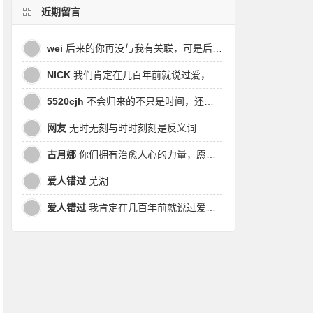
近期留言
wei
后来的你再没与我有关联，可是后来我的时间皆是你，都说地球是个圆，为何兜兜转转却走不到原点
NICK
我们肯定在几百年前就说过爱，今生却错过。此生无悔，与你爱过。茕茕孑立，且看我对酒当歌，与影对酌。
5520cjh
不会归来的不只是时间，还有曾经的我
网友
无时无刻与时时刻刻是反义词
古月娜
你们拥有治愈人心的力量，愿也将丑陋的人性一起泯灭吧！
爱人错过
芜湖
爱人错过
我肯定在几百年前就说过爱你，只是你忘了，我也记不起。我肯定在几百年前就说过爱你，只是你忘了，我也记不起。 走过路过没遇过，回头转头还是错。你我不曾感受过，相撞在街口，相撞在街口。