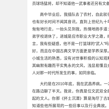
员球场猛将，却不知道他一武事者还另有文
高中毕业后，我插队去了农村，自此就
也有好长时间不闻其音讯，直到上世纪九十
匆匆地行走，一抬头见到我，热情地扬手道
弟学校退休了，进城是应市职业大学之邀，
言，我有些疑惑，他不是一打篮球的“武人”
好，而且在中国古典文学方面更是学养深厚
小城生活的熟悉，没有对世事积极的认知观
其幽默有趣而平实隽永的文风，浅显易懂且
人对那一时代所发生的事，如同亲临。
大约是在2010年底，我在武昌养病。
在路边聊了半天。我说，你真是位文武双全
起的文人。你那《抔土沉潭》算是淘尽了古
知道些他所展现的一些旧事以及行业典故。