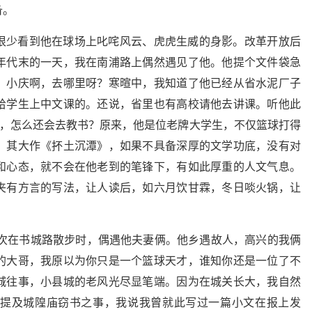
备。
很少看到他在球场上叱咤风云、虎虎生威的身影。改革开放后
年代末的一天，我在南浦路上偶然遇见了他。他提个文件袋急
：小庆啊，去哪里呀？寒暄中，我知道了他已经从省水泥厂子
给学生上中文课的。还说，省里也有高校请他去讲课。听他此
吗，怎么还会去教书？原来，他是位老牌大学生，不仅篮球打得
。其大作《抔土沉潭》，如果不具备深厚的文学功底，没有对
和心态，就不会在他老到的笔锋下，有如此厚重的人文气息。
夹有方言的写法，让人读后，如六月饮甘霖，冬日啖火锅，让
一次在书城路散步时，偶遇他夫妻俩。他乡遇故人，高兴的我俩
的大哥，我原以为你只是一个篮球天才，谁知你还是一位了不
城往事，小县城的老风光尽显笔端。因为在城关长大，我自然
提及城隍庙窃书之事，我说我曾就此写过一篇小文在报上发