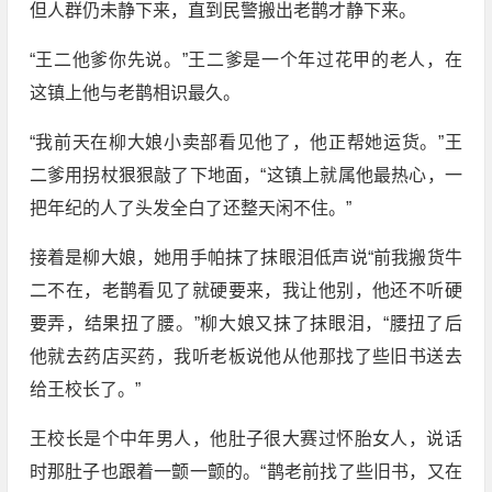
但人群仍未静下来，直到民警搬出老鹊才静下来。
“王二他爹你先说。”王二爹是一个年过花甲的老人，在
这镇上他与老鹊相识最久。
“我前天在柳大娘小卖部看见他了，他正帮她运货。”王
二爹用拐杖狠狠敲了下地面，“这镇上就属他最热心，一
把年纪的人了头发全白了还整天闲不住。”
接着是柳大娘，她用手帕抹了抹眼泪低声说“前我搬货牛
二不在，老鹊看见了就硬要来，我让他别，他还不听硬
要弄，结果扭了腰。”柳大娘又抹了抹眼泪，“腰扭了后
他就去药店买药，我听老板说他从他那找了些旧书送去
给王校长了。”
王校长是个中年男人，他肚子很大赛过怀胎女人，说话
时那肚子也跟着一颤一颤的。“鹊老前找了些旧书，又在