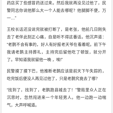
药店买了些感冒药送过来。然后我就再没见过他了，民
警同志你说他那么大一个人能去哪呢？他腿脚不便，万
一…”
王校长话还没说完就被打断了，是老张，他前几日刚失
去了老伴此刻正心痛，自是听不得这番话。他沉声道：
“老鹊不会有事的，好人有好报老天爷在看着呢。前下午
我请老鹊主持葬礼，主持完后留他吃了顿饭，就分开
了。早知道我就留他一晚 ，唉!”
民警摸了摸下巴，他推断老鹊应该是前天下午失踪的，
吃完饭后便没人再见过他了，只是老鹊究竟去了哪？
“找到了，找到了，老鹊跑县城去了！”警局里众人正在
沉思时，忽然闯进来一个年轻男人。他一边跑一边喘
气，大声呼喊道。