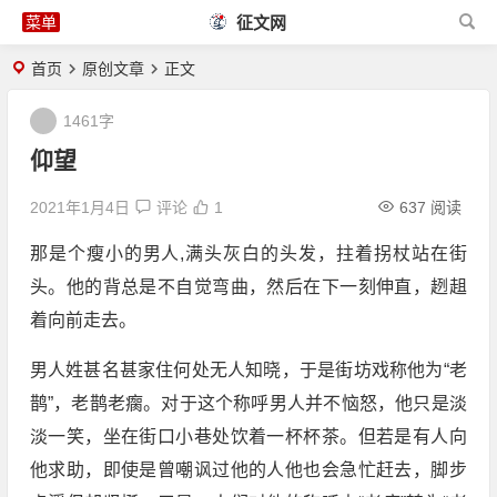
征文网
首页
原创文章
正文
1461字
仰望
2021年1月4日
评论
1
637 阅读
那是个瘦小的男人,满头灰白的头发，拄着拐杖站在街
头。他的背总是不自觉弯曲，然后在下一刻伸直，趔趄
着向前走去。
男人姓甚名甚家住何处无人知晓，于是街坊戏称他为“老
鹊”，老鹊老瘸。对于这个称呼男人并不恼怒，他只是淡
淡一笑，坐在街口小巷处饮着一杯杯茶。但若是有人向
他求助，即使是曾嘲讽过他的人他也会急忙赶去，脚步