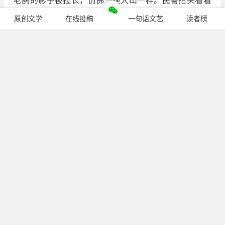
老鹊的影子被拉长，仿佛一座大山一样。民警抬头看着
那座山，心想这是他这辈子第一次
仰望
别人 ，但是这个
原创文学
在线投稿
一句话文艺
读者榜
人他值得。
继续阅读
公众号：
pcren_cn
（长按复制）