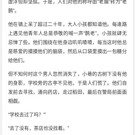
虚浮但却坚挺。于是，人们对他的称呼由“老瘸”转为“老
鹊”。
他在镇上呆了超过二十年，大人小孩都知道他。每逢路
上遇见他青年人总是恭敬的喊一声“鹊老”，小孩就肆无
忌惮了些。他们围绕在他身边叽叽喳喳，每当这时他总
是慈爱的摸摸他们的脑袋，然后从口袋里摸出一包糖分
给他们。
但不知何时这个男人忽然消失了，小巷的古树下没有他
的身影，学校旁的古亭不见他，于是人们慌了。他们自
发前去寻找，涌向药店，走过稻田，最后在警局前面面
相觑。
“学校去过了吗？”’
“去了没有，茶店也没找着。”