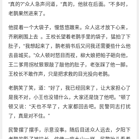
“真的?”众人急声问道，“真的，他就在后面。”不多时，
老鹊果然进来了。
他提着一个大袋子，慢悠悠踱来。众人这才放下心来，
齐刷刷围上去 。王校长望着老鹊手里的袋子，猛拍了下
肚子，“我想起来了，鹊老捐书后又问我还需要些什么他
去县城买。”众人顿时怒目而视，柳大娘把帕子砸向他，
王二爹用拐杖狠狠敲了敲他的肚子，老张踩了他一脚。
王校长不敢作声，只是把求救的目光投向老鹊。
老鹊笑了笑，道：“好了，我已经回来了，让大家担心了
是我不对，小王也没错什么，大家还是饶了他吧。”顿了
顿又说：“天也不早了，大家都回去吧。民警同志打扰
了，真是对不住。”
民警摆了摆手，示意没事。随后目送众人远去，夕阳下