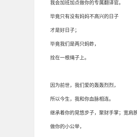
我会加班加点做你的专属翻译官。
毕竟只有没有妈妈不高兴的日子
才是好日子；
毕竟我们是两只蚂蚱，
拴在一根绳子上。
因为前世，我们爱的轰轰烈烈，
所以今生，我和你血脉相连。
继承着你的晃悠步子，聚财手掌；宽肩
做你的小公举，