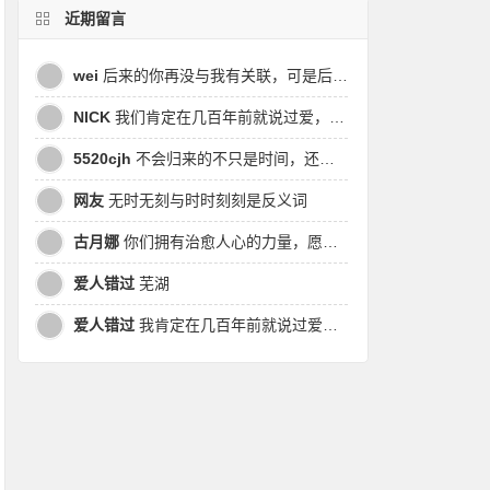
近期留言
wei
后来的你再没与我有关联，可是后来我的时间皆是你，都说地球是个圆，为何兜兜转转却走不到原点
NICK
我们肯定在几百年前就说过爱，今生却错过。此生无悔，与你爱过。茕茕孑立，且看我对酒当歌，与影对酌。
5520cjh
不会归来的不只是时间，还有曾经的我
网友
无时无刻与时时刻刻是反义词
古月娜
你们拥有治愈人心的力量，愿也将丑陋的人性一起泯灭吧！
爱人错过
芜湖
爱人错过
我肯定在几百年前就说过爱你，只是你忘了，我也记不起。我肯定在几百年前就说过爱你，只是你忘了，我也记不起。 走过路过没遇过，回头转头还是错。你我不曾感受过，相撞在街口，相撞在街口。