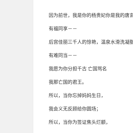
因为前世，我是你的杨贵妃你是我的唐
有福同享－－
后宫佳丽三千人的惊艳，温泉水滑洗凝
有难同当－－
我愿为你分担千古 亡国骂名
我那亡国的君王。
所以，当你忘掉妈妈生日，
我会义无反顾给你圆场；
所以，当你为签证焦头烂额，