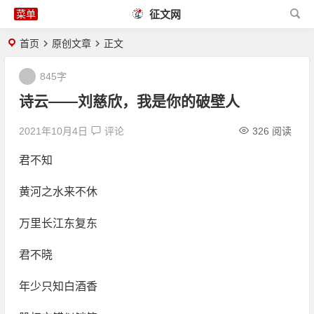
征文网
首页
原创文章
正文
845字
诗云——刘慈欣，我是你的破壁人
2021年10月4日
评论
326 阅读
君不知
黄河之水来不休
万里长江东复东
君不晓
年少只知白酒香