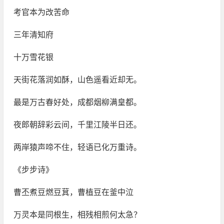
考官本为改苦命
三年清知府
十万雪花银
天街花落润如酥，山色遥看近却无。
最是万古春好处，成都烟柳满皇都。
夜郎朝辞彩云间，千里江陵半日还。
两岸猿声啼不住，轻语已化万重诗。
《步步诗》
曹丕煮豆燃豆萁，曹植豆在釜中泣
万灵本是同根生，相残相煎何太急？