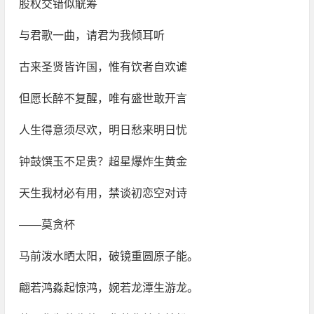
股权交错似觥筹
与君歌一曲，请君为我倾耳听
古来圣贤皆许国，惟有饮者自欢谑
但愿长醉不复醒，唯有盛世敢开言
人生得意须尽欢，明日愁来明日忧
钟鼓馔玉不足贵？超星爆炸生黄金
天生我材必有用，禁谈初恋空对诗
——莫贪杯
马前泼水晒太阳，破镜重圆原子能。
翩若鸿淼起惊鸿，婉若龙潭生游龙。