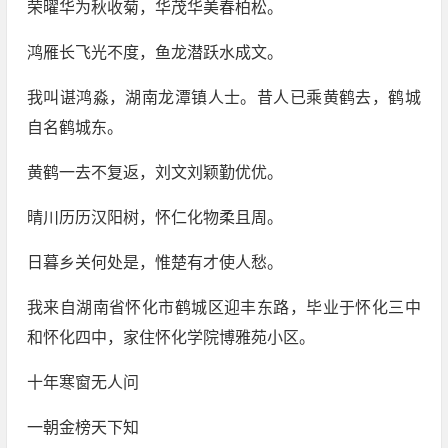
荣曜华为秋收菊，华茂华美春柏松。
鸿雁长飞光不度，鱼龙潜跃水成文。
我叫谌鸿淼，湖南龙潭镇人士。昔人已乘黄鹤去，鹤城
自名鹤城东。
黄鹤一去不复返，刘文刘颖勤优优。
晴川历历汉阳树，怀仁化物柔且周。
日暮乡关何处是，惟楚有才使人愁。
我来自湖南省怀化市鹤城区迎丰东路，毕业于怀化三中
和怀化四中，家住怀化学院博雅苑小区。
十年寒窗无人问
一朝金榜天下知