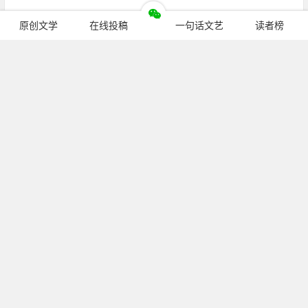
五笔的汉语编程语言不存在
原创文学
在线投稿
一句话文艺
读者榜
因为汉语的诗想象力太丰富
诗是多维的
英语是精确的
除非
用流程图
每个框是一个Python的库
继续阅读
然后各种库来回调用
把核弹基地放在月球背面
公众号：
pcren_cn
（长按复制）
你有本事打我呀