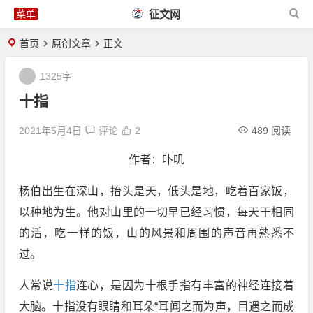
征文网
首页
原创文章
正文
1325字
十指
2021年5月4日
评论
2
489 阅读
作者：卟叽
杨伯出生在深山，抬头是天，低头是地，吃着百家饭，
以种地为生。他对山里的一切早已经习惯，每天干相同
的活，吃一样的饭，山的风景和周围的声音再熟悉不
过。
人常说
十指
连心，是因为十根手指有丰富的神经连接着
大脑。十指没有眼睛和耳朵“耳闻之而为声，目遇之而成