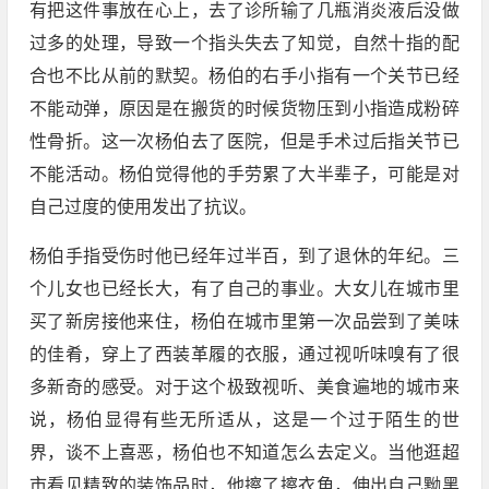
有把这件事放在心上，去了诊所输了几瓶消炎液后没做
过多的处理，导致一个指头失去了知觉，自然十指的配
合也不比从前的默契。杨伯的右手小指有一个关节已经
不能动弹，原因是在搬货的时候货物压到小指造成粉碎
性骨折。这一次杨伯去了医院，但是手术过后指关节已
不能活动。杨伯觉得他的手劳累了大半辈子，可能是对
自己过度的使用发出了抗议。
杨伯手指受伤时他已经年过半百，到了退休的年纪。三
个儿女也已经长大，有了自己的事业。大女儿在城市里
买了新房接他来住，杨伯在城市里第一次品尝到了美味
的佳肴，穿上了西装革履的衣服，通过视听味嗅有了很
多新奇的感受。对于这个极致视听、美食遍地的城市来
说，杨伯显得有些无所适从，这是一个过于陌生的世
界，谈不上喜恶，杨伯也不知道怎么去定义。当他逛超
市看见精致的装饰品时，他擦了擦衣角，伸出自己黝黑