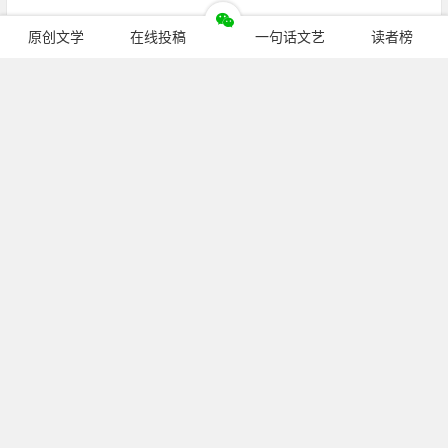
原创文学
在线投稿
一句话文艺
读者榜
继续阅读
公众号：
pcren_cn
（长按复制）