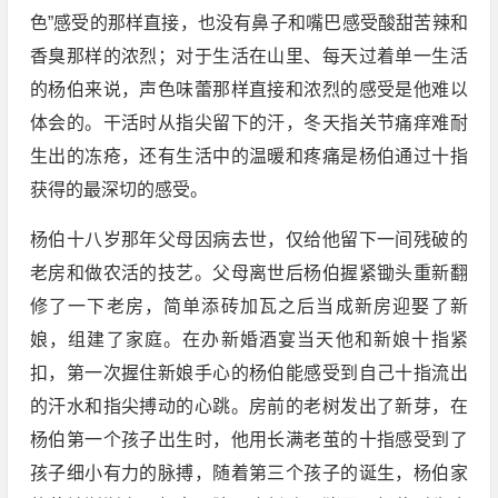
色”感受的那样直接，也没有鼻子和嘴巴感受酸甜苦辣和
香臭那样的浓烈；对于生活在山里、每天过着单一生活
的杨伯来说，声色味蕾那样直接和浓烈的感受是他难以
体会的。干活时从指尖留下的汗，冬天指关节痛痒难耐
生出的冻疮，还有生活中的温暖和疼痛是杨伯通过十指
获得的最深切的感受。
杨伯十八岁那年父母因病去世，仅给他留下一间残破的
老房和做农活的技艺。父母离世后杨伯握紧锄头重新翻
修了一下老房，简单添砖加瓦之后当成新房迎娶了新
娘，组建了家庭。在办新婚酒宴当天他和新娘十指紧
扣，第一次握住新娘手心的杨伯能感受到自己十指流出
的汗水和指尖搏动的心跳。房前的老树发出了新芽，在
杨伯第一个孩子出生时，他用长满老茧的十指感受到了
孩子细小有力的脉搏，随着第三个孩子的诞生，杨伯家