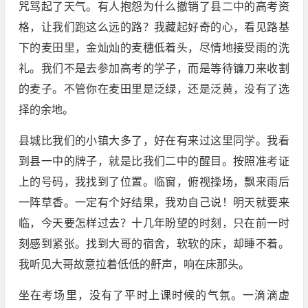
咒骂起了天气。有人抱怨为什么撤销了县二中的高考资
格，让我们跑这么远的路？我藏起好奇的心，看见路基
下的麦田里，金灿灿的麦穗低着头，尽情地接受雨的洗
礼。我们不是去参加高考的学子，而是等待镰刀来收割
的麦子。不管你在麦田里是泛绿，还是泛黄，没有了选
择的余地。
县城比我们的小镇大多了，好在有来过这里同学。我看
到县一中的牌子，就是比我们二中的醒目。按照准考证
上的号码，我找到了位置。临窗，俯视操场，飘来雨后
一阵草香。一定有个好结果，我劝自己说！明天就要来
临，今天要怎样过去？十几年盼望的时刻，只在前一时
刻感到紧张。找到大哥的宿舍，软软的床，却睡不着。
我听见大哥故意拉着低低的鼾声，响在床那头。
坐在考场里，没有了平时上课时候的气氛。一滴滴虚