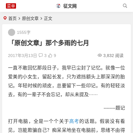
征文网
首页
原创文章
正文
1555字
「原创文章」那个多雨的七月
2017年3月13日
3
9
3,832 阅读
一直不敢回忆那段日子，我早已尘封了记忆。就像一位
爱美的小女生，留起长发，只为遮挡额头上那深深的胎
记。年轻时候的顽皮，总要留下一些印记。有的轻轻淡
去，有的一辈子不会忘记，却从未提及······
--------题记
打开电脑，全是一个个关于
高考
的话题。假装没有看
见，岂能欺骗自己？痴呆呆地坐在电脑前，思绪不由得