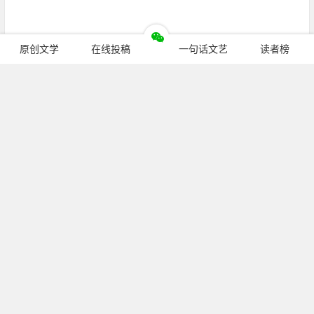
原创文学
在线投稿
一句话文艺
读者榜
继续阅读
公众号：
pcren_cn
（长按复制）