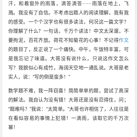
汗，和着窗外的雨落，滴答滴答······雨落在地上，飞
溅。我没有了自信。不考虑出题人的阅读理解，我有我
的感受。一个个汉字也有很多读法，何况这一篇文字？
你理解了什么？一句话，千万个读法！中文太深邃，不
要拘泥，百花齐放。荷花不知菊花的心事！不记得
作文
的题目了，反正说了一个痛快。中午，午饭特丰富，可
是我忘记了味道。大哥没有说什么，只说这作文怎么
写？我貌似心有成竹，海阔天空地一通乱说。大哥是老
实人，说：“写的倒是蛮多！”
数学题不难，我一阵窃喜！简简单单的题，尝试了高深
的解法。我自认为没有错！大哥还是没有忍得住，问；
“题难吗？”我说：“太简单。”大哥也许相信了，人往往是
在看似容易的事情上犯错！一滴雨，该取它的千万次
幂！