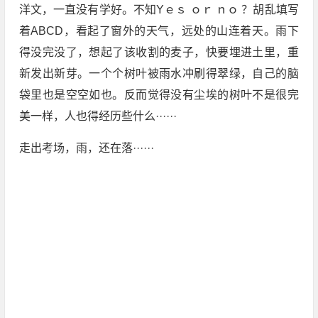
洋文，一直没有学好。不知Yｅｓ ｏｒ ｎｏ ？胡乱填写
着ABCD，看起了窗外的天气，远处的山连着天。雨下
得没完没了，想起了该收割的麦子，快要埋进土里，重
新发出新芽。一个个树叶被雨水冲刷得翠绿，自己的脑
袋里也是空空如也。反而觉得没有尘埃的树叶不是很完
美一样，人也得经历些什么······
走出考场，雨，还在落······