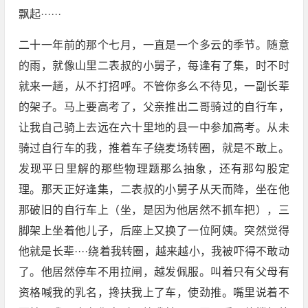
飘起······
二十一年前的那个七月，一直是一个多云的季节。随意
的雨，就像山里二表叔的小舅子，每逢有了集，时不时
就来一趟，从不打招呼。不管你多么不待见，一副长辈
的架子。马上要高考了，父亲推出二哥骑过的自行车，
让我自己骑上去远在六十里地的县一中参加高考。从未
骑过自行车的我，推着车子绕麦场转圈，就是不敢上。
发现平日里解的那些物理题那么抽象，还有那勾股定
理。那天正好逢集，二表叔的小舅子从天而降，坐在他
那破旧的自行车上（坐，是因为他居然不抓车把），三
脚架上坐着他儿子，后座上又换了一位阿姨。突然觉得
他就是长辈····绕着我转圈，越来越小，我被吓得不敢动
了。他居然停车不用拉闸，越发佩服。叫着只有父母有
资格喊我的乳名，搀扶我上了车，使劲推。嘴里说着不