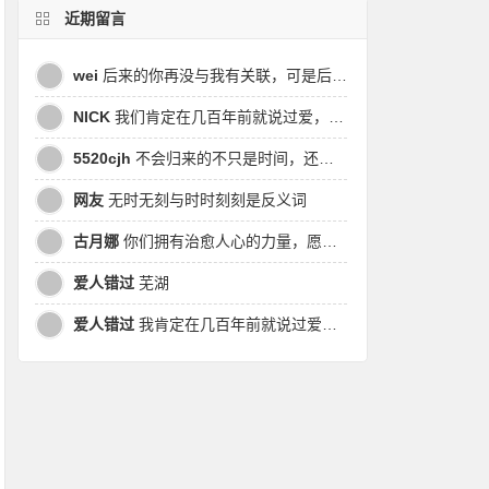
近期留言
wei
后来的你再没与我有关联，可是后来我的时间皆是你，都说地球是个圆，为何兜兜转转却走不到原点
NICK
我们肯定在几百年前就说过爱，今生却错过。此生无悔，与你爱过。茕茕孑立，且看我对酒当歌，与影对酌。
5520cjh
不会归来的不只是时间，还有曾经的我
网友
无时无刻与时时刻刻是反义词
古月娜
你们拥有治愈人心的力量，愿也将丑陋的人性一起泯灭吧！
爱人错过
芜湖
爱人错过
我肯定在几百年前就说过爱你，只是你忘了，我也记不起。我肯定在几百年前就说过爱你，只是你忘了，我也记不起。 走过路过没遇过，回头转头还是错。你我不曾感受过，相撞在街口，相撞在街口。