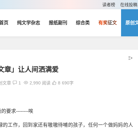
读者榜
在线投稿
首页
纯文学杂志
报纸副刊
综合类
有奖征文
原创
文章」让人间洒满爱
创文章
1
2,990 阅读
8
690字
--------唉
碌的工作，回到家还有嗷嗷待哺的孩子，任何一个做妈妈的人