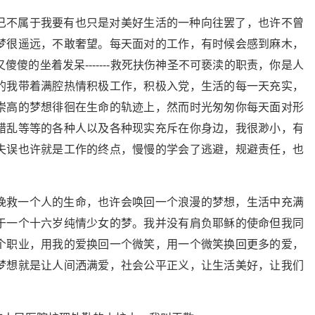
已不属于我要有也只是对美好生活的一种向往罢了，也许不曾
梦很遥远，不敢奢望。每天面对的工作，有时候会感到麻木，
傻的坐着发呆-------救死扶伤神圣不可亵渎的职责，你是人
的我带着满腔热情积极工作，积极入党，生活的每一天充实，
崇高的梦想徘徊在生命的轨迹上，然而时光匆匆你每天面对形
错乱等等的各种人以及各种现实充斥在你身边，我很渺小，有
失误也许就是工作的终点，慢慢的学会了逃避，规避责任，也
挽救一个人的生命，也许会唤回一个浪漫的梦想，生活中充满
于一个十六岁纯情少女的梦。我并没有肩负耶稣的使命但我同
个职业，用我的爱换回一个微笑，用一个微笑换回更多的爱，
梦想就是让人间洒满爱，社会公平正义，让生活美好，让我们