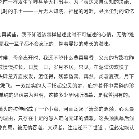
之前一样发生争吵甚至大打出手。为了表达来自认知的决绝，
儿时的乐土——一片无人知晓、神秘的河畔，寻觅尘封的记忆
的再紧些，我不知道该怎样描述此时不可描述的心情，无助?难
，是我一辈子都不会忘记的，携着曼妙的成长的滋味。
时候，母亲离开时，我还不晓什么悲喜晨昏，父亲的背影在昨
被慢慢拉长，日复一日，岁月不居。只见，在泥道边欢快了一
头肆意弄眉拨发，怎怪得，残暮昏鸦。再然，炎暑夏夜，月下
凭飞。一双结实的大手托起空灵的梦，庇护着怀中易碎的珍
、单纯的思虑最为澄明，这被多少圣明所渴慕，是我曾拥有的。
镜头的拉伸缩成了一个小点，河面荡起了清愁的涟漪，心头最
的理由，只存在十足的愚人走向无知的偏激。这头顶黑幕后混
掉真意，被无情吞噬。大观者，注定逆不了世道 ，但必定能认