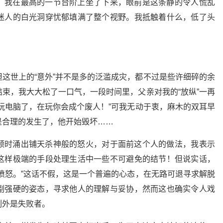
。我在最高的一节台阶上坐了下来，眼前是这条静的令人慌乱
迷人的白光洞穿忧郁填满了整个视野。我抵触着什么，低了头
这世上的“意外”并不是多的泛滥成灾，都不过是些许细碎的余
束，我大大松了一口气，一段时间里，父亲对我的“放纵”一再
玩电脑了，在玩你会成个废人！”可我无动于衷，麻木的双耳早
是合理的发生了，他开始毁坏……
顿时涌出铺天杀神般的怒火，对于面前这个人的做法，我表示
这样极端的手段处理生活中一些不可避免的结节！但说实话，
愤怒。”这话不假，这是一个普遍的心态，在无路可退寻求解脱
副强硬的姿态，寻求他人的理解与妥协，然而这也确实令人戏
例外是失败者。