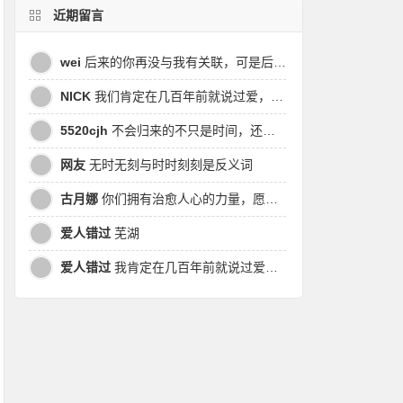
近期留言
wei
后来的你再没与我有关联，可是后来我的时间皆是你，都说地球是个圆，为何兜兜转转却走不到原点
NICK
我们肯定在几百年前就说过爱，今生却错过。此生无悔，与你爱过。茕茕孑立，且看我对酒当歌，与影对酌。
5520cjh
不会归来的不只是时间，还有曾经的我
网友
无时无刻与时时刻刻是反义词
古月娜
你们拥有治愈人心的力量，愿也将丑陋的人性一起泯灭吧！
爱人错过
芜湖
爱人错过
我肯定在几百年前就说过爱你，只是你忘了，我也记不起。我肯定在几百年前就说过爱你，只是你忘了，我也记不起。 走过路过没遇过，回头转头还是错。你我不曾感受过，相撞在街口，相撞在街口。