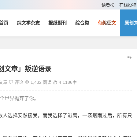
读者榜
在线投稿
首页
纯文学杂志
报纸副刊
综合类
有奖征文
原创
创文章」叛逆语录
文章
评论
1,432 阅读
4
1186字
个世界抛弃了你。
数人选择安然接受，而我选择了逃离，一袭烟雨过后，所有只