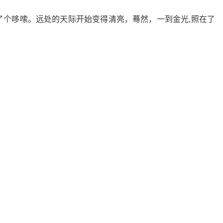
了个哆嗦。远处的天际开始变得清亮，蓦然，一到金光,照在了