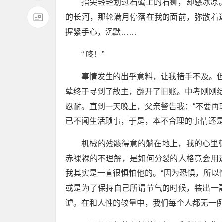
指尖轻轻划过石碣上的石狮，却感冰凉
的长河，那轮满月停落在我的面前，弥散着
握紧手心，沉默……
“ 咚！”
事情发生的出乎意料，让我措手不及。但
孽终于寻到了故主，翻开了旧账。中考刚刚结
忍耐。直到一天晚上，父亲警告我：“不要再
已不闻生活琐事，于是，本不合理的事情还
机械的残骸得意的躺在地上，我的心里
赤裸裸的不理解，是如何分裂的人格竟会用
我其实是一直很惧怕他的。“因为恐惧，所以
或是为了保持自己所谓节气的时候，装出一
谑。在和人性的较量中，我们每个人都无一