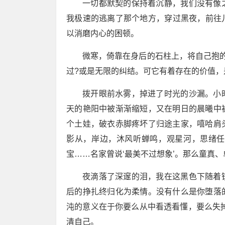
一切都默契的保持着沉静，我们没有像
我极速的逃离了那个地方，穿过黑夜，前往
以消磨内心的困顿。
微寒，倚靠在身后的石柱上，将自己抱
过?或是无限的纠结。可它有着存在的价值
拨开眼前水雾，掉进了时光的沙漏。小
天的艳阳中被渐渐缩短，又在明日的晨曦中
个土娃，破衣赤脚疼坏了归途主家，嘻哈肩
影从，岸边，沐风听蝉鸣，观星河，思绪任
宝……名家曾说‘最美不过想象’。那么童真
夜滴落了深邃的泪，我在这黑色下随着
后的挣扎终归化为柔情。没有什么是你堕落
沌的意义在于你要么从中看透看懂，要么失
清自己。