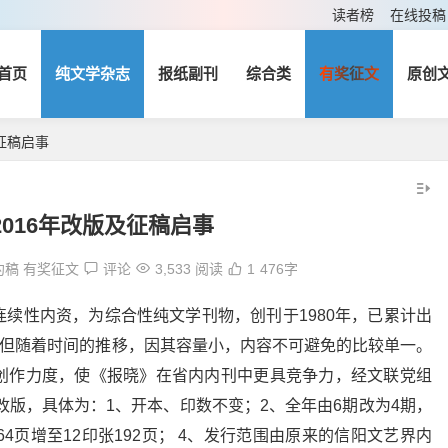
读者榜
在线投稿
首页
纯文学杂志
报纸副刊
综合类
有奖征文
原创
征稿启事
016年改版及征稿启事
约稿
有奖征文
评论
3,533 阅读
1
476字
续性内资，为综合性纯文学刊物，创刊于1980年，已累计出
。但随着时间的推移，因其容量小，内容不可避免的比较单一。
创作力度，使《报晓》在省内内刊中更具竞争力，经文联党组
改版，具体为：1、开本、印数不变；2、全年由6期改为4期，
4页增至12印张192页； 4、发行范围由原来的信阳文艺界内