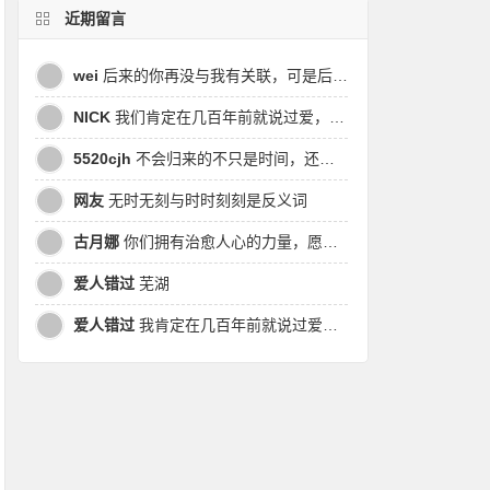
近期留言
wei
后来的你再没与我有关联，可是后来我的时间皆是你，都说地球是个圆，为何兜兜转转却走不到原点
NICK
我们肯定在几百年前就说过爱，今生却错过。此生无悔，与你爱过。茕茕孑立，且看我对酒当歌，与影对酌。
5520cjh
不会归来的不只是时间，还有曾经的我
网友
无时无刻与时时刻刻是反义词
古月娜
你们拥有治愈人心的力量，愿也将丑陋的人性一起泯灭吧！
爱人错过
芜湖
爱人错过
我肯定在几百年前就说过爱你，只是你忘了，我也记不起。我肯定在几百年前就说过爱你，只是你忘了，我也记不起。 走过路过没遇过，回头转头还是错。你我不曾感受过，相撞在街口，相撞在街口。