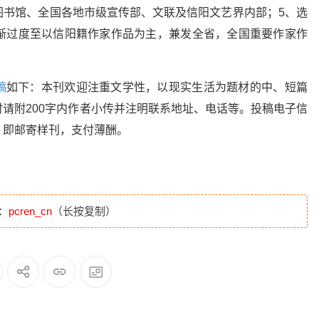
图书馆、全国各地市级宣传部、文联及信阳文艺界内部；5、选
渐过度至以信阳籍作家作品为主，兼发全省，全国重要作家作
稿
如下：本刊欢迎注重文学性，以现实生活为题材的中、短篇
请附200字内作者小传并注明联系地址、电话等。投稿电子信
经刊用，即邮寄样刊，支付薄酬。
：
pcren_cn
（长按复制）