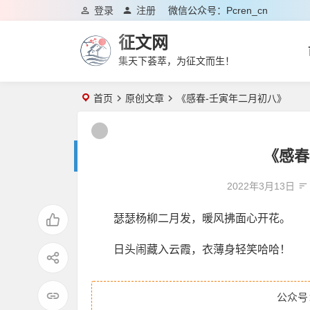
登录
注册
微信公众号：pcren_cn
征文网
集天下荟萃，为征文而生！
首页
原创文章
《感春-壬寅年二月初八》
《感春
2022年3月13日
瑟瑟杨柳二月发，暖风拂面心开花。
日头闹藏入云霞，衣薄身轻笑哈哈！
公众号