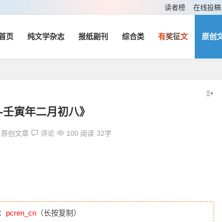
读者榜
在线投稿
首页
纯文学杂志
报纸副刊
综合类
有奖征文
原创
-壬寅年二月初八》
原创文章
评论
100 阅读
32字
：
pcren_cn
（长按复制）