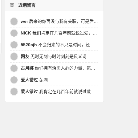
近期留言
wei
后来的你再没与我有关联，可是后来我的时间皆是你，都说地球是个圆，为何兜兜转转却走不到原点
NICK
我们肯定在几百年前就说过爱，今生却错过。此生无悔，与你爱过。茕茕孑立，且看我对酒当歌，与影对酌。
5520cjh
不会归来的不只是时间，还有曾经的我
网友
无时无刻与时时刻刻是反义词
古月娜
你们拥有治愈人心的力量，愿也将丑陋的人性一起泯灭吧！
爱人错过
芜湖
爱人错过
我肯定在几百年前就说过爱你，只是你忘了，我也记不起。我肯定在几百年前就说过爱你，只是你忘了，我也记不起。 走过路过没遇过，回头转头还是错。你我不曾感受过，相撞在街口，相撞在街口。