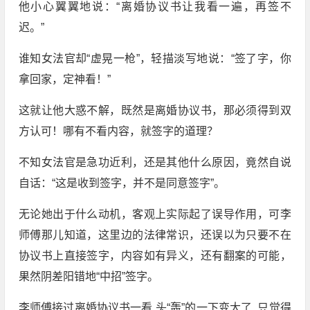
他小心翼翼地说：“离婚协议书让我看一遍，再签不
迟。”
谁知女法官却“虚晃一枪”，轻描淡写地说：“签了字，你
拿回家，定神看！”
这就让他大惑不解，既然是离婚协议书，那必须得到双
方认可！哪有不看内容，就签字的道理？
不知女法官是急功近利，还是其他什么原因，竟然自说
自话：“这是收到签字，并不是同意签字”。
无论她出于什么动机，客观上实际起了误导作用，可李
师傅那儿知道，这里边的法律常识，还误以为只要不在
协议书上直接签字，内容如有异义，还有翻案的可能，
果然阴差阳错地“中招”签字。
李师傅接过离婚协议书一看,头“轰”的一下变大了, 只觉得