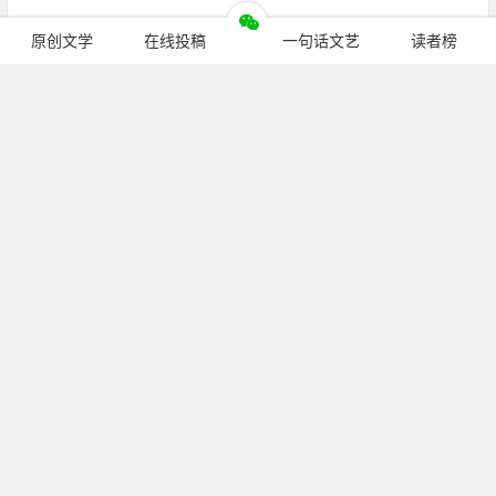
原创文学
在线投稿
一句话文艺
读者榜
继续阅读
公众号：
pcren_cn
（长按复制）