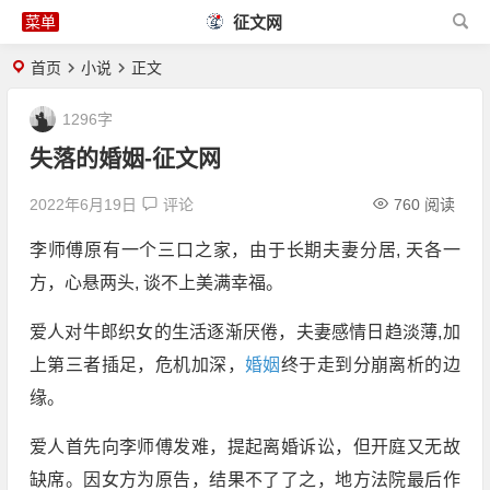
征文网
首页
小说
正文
1296字
失落的婚姻-征文网
2022年6月19日
评论
760 阅读
李师傅原有一个三口之家，由于长期夫妻分居, 天各一
方，心悬两头, 谈不上美满幸福。
爱人对牛郎织女的生活逐渐厌倦，夫妻感情日趋淡薄,加
上第三者插足，危机加深，
婚姻
终于走到分崩离析的边
缘。
爱人首先向李师傅发难，提起离婚诉讼，但开庭又无故
缺席。因女方为原告，结果不了了之，地方法院最后作