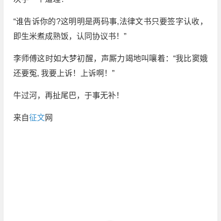
“谁告诉你的?这明明是两码事,法律文书只要签字认收，
即生米煮成熟饭，认同协议书！”
李师傅这时如大梦初醒，声厮力竭地叫嚷着：“我比窦娥
还要冤, 我要上诉！上诉啊！”
牛过河，再扯尾巴，于事无补！
来自
征文
网