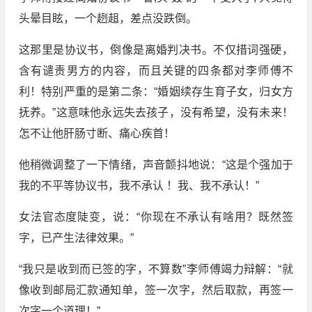
头晕目眩，一个趔趄，差点没跌倒。
这那里是协议书，倒像是离婚判决书。不仅措词强硬，
含有谴责男方的内容，而且关键的四条都对李师傅不
利！特别严重的是第二条：“婚姻续存生育子女，归女方
抚养。”这意味他永远失去孩子，没有希望，没有未来！
怎不让他肝肠寸断、痛心疾首！
他稍微调整了一下情绪，声音颤抖地说：“这是个强加于
我的不平等协议书，我不承认 ！我、我不承认！”
女法官态度陡变，说：“你现在不承认有啥用？既然签
字，已产生法律效果。”
“我只是收到而已签的字，不算数”李师傅竭力辩解：“就
像收到邮局汇款通知单，签一次字，然后取款，再签一
次字一个道理！”