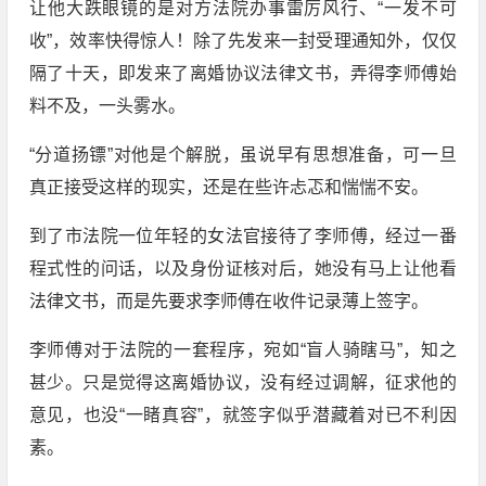
让他大跌眼镜的是对方法院办事雷厉风行、“一发不可
收”，效率快得惊人！除了先发来一封受理通知外，仅仅
隔了十天，即发来了离婚协议法律文书，弄得李师傅始
料不及，一头雾水。
“分道扬镖”对他是个解脱，虽说早有思想准备，可一旦
真正接受这样的现实，还是在些许忐忑和惴惴不安。
到了市法院一位年轻的女法官接待了李师傅，经过一番
程式性的问话，以及身份证核对后，她没有马上让他看
法律文书，而是先要求李师傅在收件记录薄上签字。
李师傅对于法院的一套程序，宛如“盲人骑瞎马”，知之
甚少。只是觉得这离婚协议，没有经过调解，征求他的
意见，也没“一睹真容”，就签字似乎潜藏着对已不利因
素。