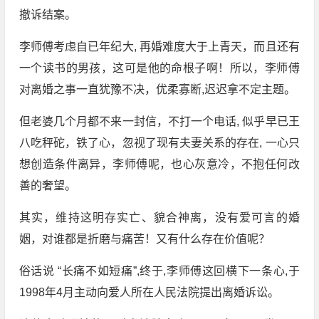
撤诉结案。
李师傅考虑自已年纪大, 再婚难度大于上青天，而且还有
一个读书的男孩，这可是他的命根子啊！所以，李师傅
对离婚之事一直犹豫不决，优柔寡断,迟迟拿不定主题。
但老婆几个月都不来一封信，不打一个电话, 似乎早已王
八吃秤砣，铁了心，忽视了现有夫妻关系的存在, 一心只
想创造条件离异，李师傅呢，也心灰意冷，不抱任何改
善的奢望。
其实，维持这明存实亡、貌合神离，没有爱可言的婚
姻，对谁都是折磨与痛苦！又有什么存在价值呢？
俗话说 “长痛不如短痛”,终于,李师傅这回横下一条心,于
1998年4月主动向爱人所在人民法院提出离婚诉讼。