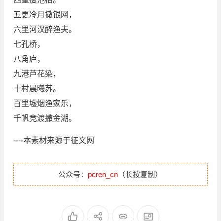
五更冷月撒银网，
六里河汊醉渔夫。
七孔桥，
八角庐，
九港芦花染，
十村晨曦苏。
百里墟烟渔家乐，
千帆竞渡撒金湖。
----本素材来源于征文网
公众号：
pcren_cn
（长按复制）