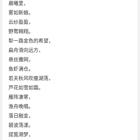
晨曦里，
雾如新娘。
云纱盈盈，
野鹜翱翔。
犁一路金色的希望，
扁舟滑向远方，
悬丝撒网，
鱼虾满仓。
若夫秋风吹瘦湖荡，
芦花如雪如霜。
雁阵凄寒，
渔舟晚唱。
落日融金，
碧波荡漾。
提篙溯梦，