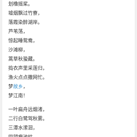
划橹摇桨。
墟烟飘过竹寮，
落霞染醉湖岸。
芦苇荡，
惊起睡鸳鸯，
沙滩柳，
蒿草秋蛩藏。
捣衣声里采莲归，
渔火点点撒网忙。
梦
故乡
，
梦江南！
一叶扁舟远烟渚，
二行白鹭驾秋雾。
三潭水潆洄，
四望瘦池枯。