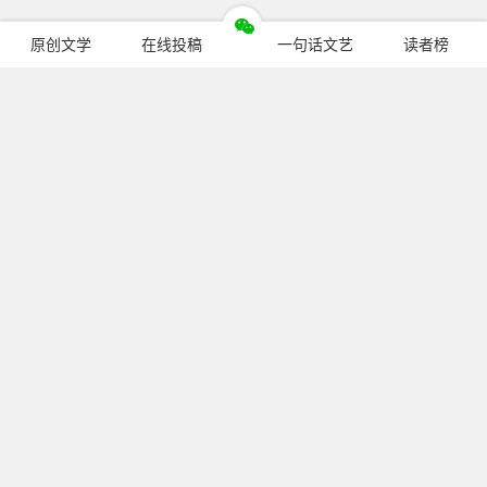
原创文学
在线投稿
一句话文艺
读者榜
今日热门
暂无文章
关注我们
Copyright © 2014 - 2020 pcren.cn.
All Rights Reserved.
冀ICP备14013948号-3