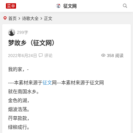
征文网
首页
诗歌大全
正文
299字
梦故乡（征文网）
2022年6月24日
评论
358 阅读
我的家，-
----本素材来源于
征文
网---本素材来源于征文网
就在南国水乡。
金色的湖，
烟波浩荡。
荇草款款，
绿柳成行。