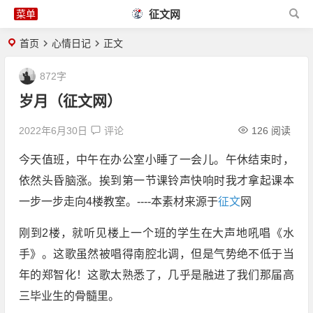
征文网
首页
心情日记
正文
872字
岁月（征文网）
2022年6月30日
评论
126 阅读
今天值班，中午在办公室小睡了一会儿。午休结束时，
依然头昏脑涨。挨到第一节课铃声快响时我才拿起课本
一步一步走向4楼教室。----本素材来源于
征文
网
刚到2楼，就听见楼上一个班的学生在大声地吼唱《水
手》。这歌虽然被唱得南腔北调，但是气势绝不低于当
年的郑智化！这歌太熟悉了，几乎是融进了我们那届高
三毕业生的骨髓里。