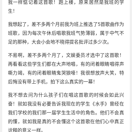
我一样惦记着这首歌！跑上楼，原来居然是我班的学
生！
我想起了，差不多两个月前我为班上推选了5首歌曲作为
班歌，因为每次午休后唱歌我班气势薄弱，属于中气不
足的那种，大会小会地不晓得提名批评过多少次。
不易啊，差不多两个月了，文娱委员才选中了这首歌！
再看看这些学生们都在大声地唱，有的闭着眼睛唱得声
嘶力竭，有的闭着眼睛鬼哭狼嚎！我很想放声大笑，特
后悔没有带上手机，拍下这么真实的一幕！
我不想去问为什么孩子们在唱这首歌的时候会如此兴
奋！就如我没有必要告诉我现在的学生《水手》曾经在
我们学校的我们那一届学生生活中的角色。他们不会真
的懂，就如我是真的不会懂这个这首歌在他们心中真正
诠释的意义一样。