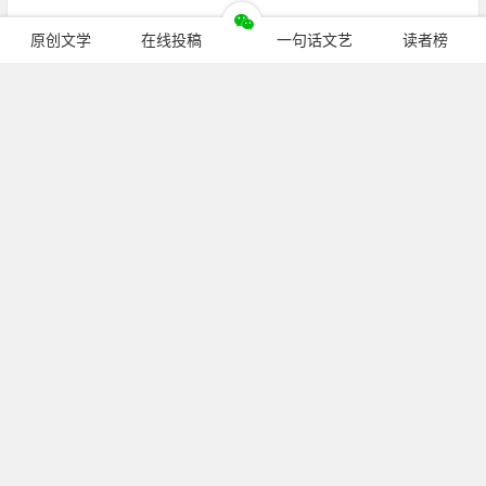
原创文学
在线投稿
一句话文艺
读者榜
继续阅读
公众号：
pcren_cn
（长按复制）