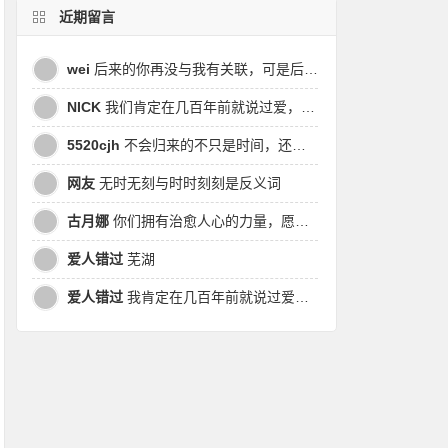
近期留言
wei
后来的你再没与我有关联，可是后来我的时间皆是你，都说地球是个圆，为何兜兜转转却走不到原点
NICK
我们肯定在几百年前就说过爱，今生却错过。此生无悔，与你爱过。茕茕孑立，且看我对酒当歌，与影对酌。
5520cjh
不会归来的不只是时间，还有曾经的我
网友
无时无刻与时时刻刻是反义词
古月娜
你们拥有治愈人心的力量，愿也将丑陋的人性一起泯灭吧！
爱人错过
芜湖
爱人错过
我肯定在几百年前就说过爱你，只是你忘了，我也记不起。我肯定在几百年前就说过爱你，只是你忘了，我也记不起。 走过路过没遇过，回头转头还是错。你我不曾感受过，相撞在街口，相撞在街口。