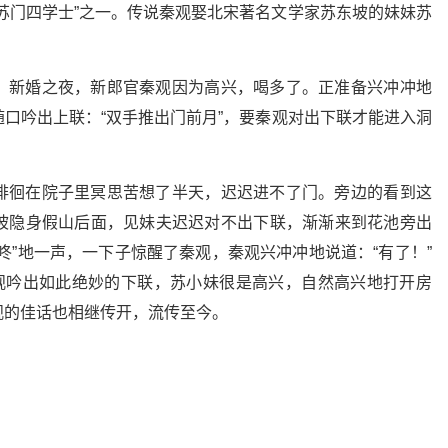
苏门四学士”之一。传说秦观娶北宋著名文学家苏东坡的妹妹苏
。新婚之夜，新郎官秦观因为高兴，喝多了。正准备兴冲冲地
口吟出上联：“双手推出门前月”，要秦观对出下联才能进入洞
徘徊在院子里冥思苦想了半天，迟迟进不了门。旁边的看到这
坡隐身假山后面，见妹夫迟迟对不出下联，渐渐来到花池旁出
咚”地一声，一下子惊醒了秦观，秦观兴冲冲地说道：“有了！”
秦观吟出如此绝妙的下联，苏小妹很是高兴，自然高兴地打开房
观的佳话也相继传开，流传至今。