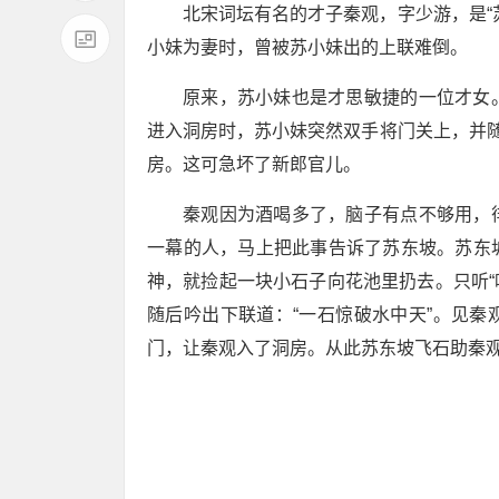
北宋词坛有名的才子秦观，字少游，是“
小妹为妻时，曾被苏小妹出的上联难倒。
原来，苏小妹也是才思敏捷的一位才女
进入洞房时，苏小妹突然双手将门关上，并随
房。这可急坏了新郎官儿。
秦观因为酒喝多了，脑子有点不够用，
一幕的人，马上把此事告诉了苏东坡。苏东
神，就捡起一块小石子向花池里扔去。只听“
随后吟出下联道：“一石惊破水中天”。见
门，让秦观入了洞房。从此苏东坡飞石助秦