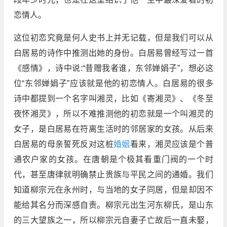
恋情人。
这位初恋究竟是何人史书上并无记载，但是我们可以从
白居易的诗作中推测出她的身份。白居易曾经写过一首
《感情》，诗中说:“昔赠我者谁，东邻婵娟子”，想必这
位“东邻婵娟子”应该就是他的初恋情人。白居易的很多
诗中都提到一个名字叫湘灵，比如《寄湘灵》、《冬至
夜怀湘灵》，所以不难推测他的初恋就是一个叫湘灵的
女子，是白居易在符离生活时的邻居家的女孩。从后来
白居易的母亲誓死反对这桩
婚姻
看来，湘灵应该是个普
通农户家的女孩。在唐朝是个极其看重门阀的一个时
代，甚至唐律就明确禁止贵族与平民之间的通婚。我们
知道柳宗元在永州时，与当地的女子同居，但是却因不
能给其名分而深感自责。柳宗元出生河东柳氏，是山东
的三大望族之一，所以柳宗元自妻子亡故后一直未娶，