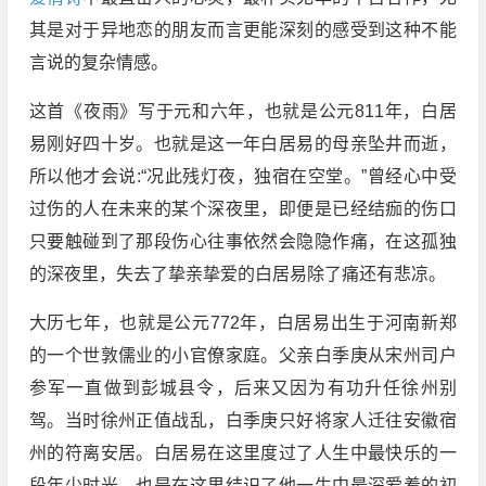
其是对于异地恋的朋友而言更能深刻的感受到这种不能
言说的复杂情感。
这首《夜雨》写于元和六年，也就是公元811年，白居
易刚好四十岁。也就是这一年白居易的母亲坠井而逝，
所以他才会说:“况此残灯夜，独宿在空堂。”曾经心中受
过伤的人在未来的某个深夜里，即便是已经结痂的伤口
只要触碰到了那段伤心往事依然会隐隐作痛，在这孤独
的深夜里，失去了挚亲挚爱的白居易除了痛还有悲凉。
大历七年，也就是公元772年，白居易出生于河南新郑
的一个世敦儒业的小官僚家庭。父亲白季庚从宋州司户
参军一直做到彭城县令，后来又因为有功升任徐州别
驾。当时徐州正值战乱，白季庚只好将家人迁往安徽宿
州的符离安居。白居易在这里度过了人生中最快乐的一
段年少时光，也是在这里结识了他一生中最深爱着的初