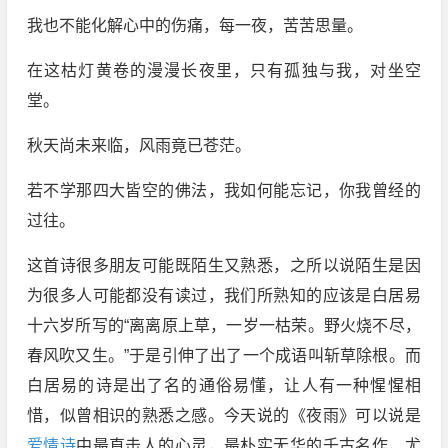
我也不能化解心中的伤痛，每一夜，苦苦思量。
在这枯灯黄卷的漫漫长夜里，只有孤独与我，对坐空
堂。
秋天尚未来临，风雨竟已苍茫。
若不学那四大皆空的佛法，我如何能忘记，你我曾经的
过往。
这首诗很多朋友可能既陌生又熟悉，之所以说陌生是因
为很多人可能都没有读过，我们所熟知的应该是白居易
十六岁所写的“离离原上草，一岁一枯荣。野火烧不尽，
春风吹又生。”于是引伸了出了一个成语叫斩草除根。而
白居易的诗是出了名的通俗易懂，让人有一种惺惺相
惜，似曾相识的熟悉之感。今天说的《夜雨》可以说是
爱情诗
中最直击人的心灵，最朴实无华的千古名作，尤