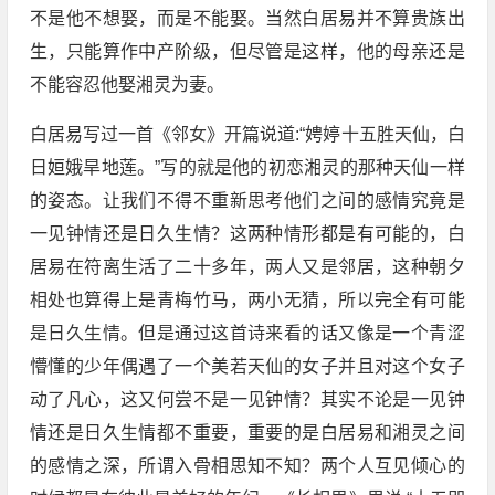
不是他不想娶，而是不能娶。当然白居易并不算贵族出
生，只能算作中产阶级，但尽管是这样，他的母亲还是
不能容忍他娶湘灵为妻。
白居易写过一首《邻女》开篇说道:“娉婷十五胜天仙，白
日姮娥旱地莲。”写的就是他的初恋湘灵的那种天仙一样
的姿态。让我们不得不重新思考他们之间的感情究竟是
一见钟情还是日久生情？这两种情形都是有可能的，白
居易在符离生活了二十多年，两人又是邻居，这种朝夕
相处也算得上是青梅竹马，两小无猜，所以完全有可能
是日久生情。但是通过这首诗来看的话又像是一个青涩
懵懂的少年偶遇了一个美若天仙的女子并且对这个女子
动了凡心，这又何尝不是一见钟情？其实不论是一见钟
情还是日久生情都不重要，重要的是白居易和湘灵之间
的感情之深，所谓入骨相思知不知？两个人互见倾心的