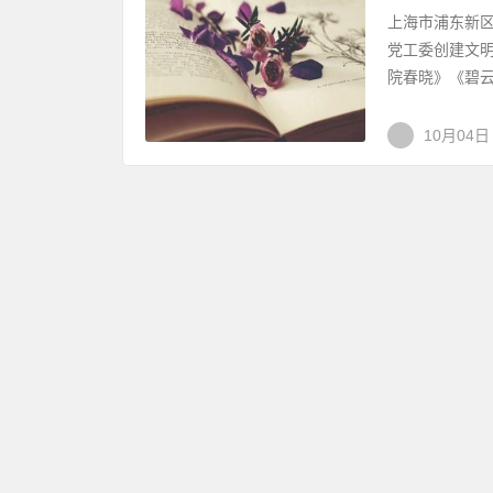
上海市浦东新
党工委创建文明
院春晓》《碧云
10月04日