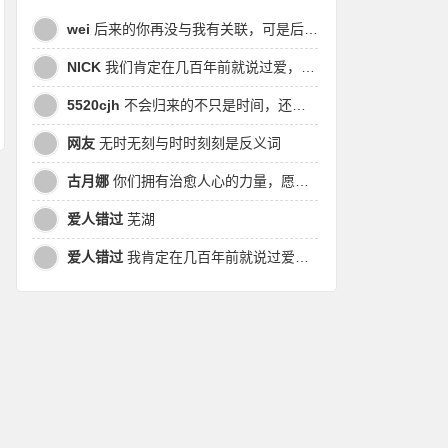
wei
后来的你再没与我有关联，可是后来我的时间皆是你，都说地球是个圆，为何兜兜转转却走不到原点
NICK
我们肯定在几百年前就说过爱，今生却错过。此生无悔，与你爱过。茕茕孑立，且看我对酒当歌，与影对酌。
5520cjh
不会归来的不只是时间，还有曾经的我
网友
无时无刻与时时刻刻是反义词
古月娜
你们拥有治愈人心的力量，愿也将丑陋的人性一起泯灭吧！
爱人错过
芜湖
爱人错过
我肯定在几百年前就说过爱你，只是你忘了，我也记不起。我肯定在几百年前就说过爱你，只是你忘了，我也记不起。 走过路过没遇过，回头转头还是错。你我不曾感受过，相撞在街口，相撞在街口。