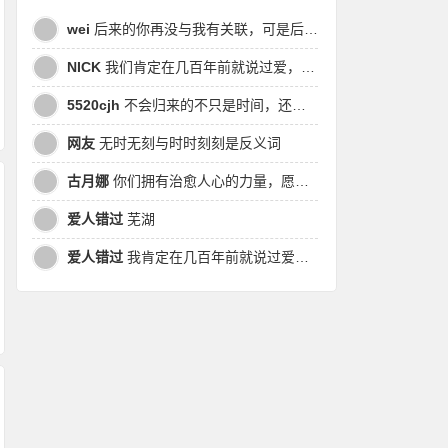
wei
后来的你再没与我有关联，可是后来我的时间皆是你，都说地球是个圆，为何兜兜转转却走不到原点
NICK
我们肯定在几百年前就说过爱，今生却错过。此生无悔，与你爱过。茕茕孑立，且看我对酒当歌，与影对酌。
5520cjh
不会归来的不只是时间，还有曾经的我
网友
无时无刻与时时刻刻是反义词
古月娜
你们拥有治愈人心的力量，愿也将丑陋的人性一起泯灭吧！
爱人错过
芜湖
爱人错过
我肯定在几百年前就说过爱你，只是你忘了，我也记不起。我肯定在几百年前就说过爱你，只是你忘了，我也记不起。 走过路过没遇过，回头转头还是错。你我不曾感受过，相撞在街口，相撞在街口。