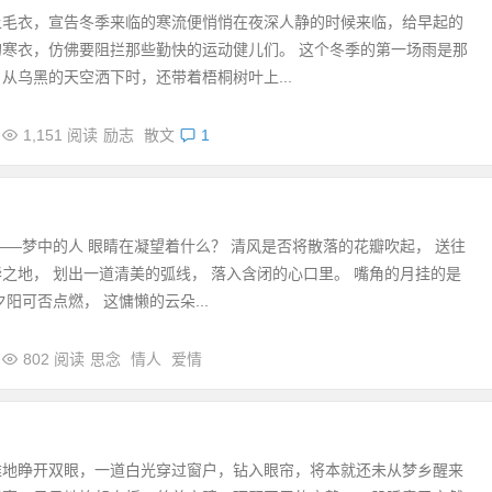
上毛衣，宣告冬季来临的寒流便悄悄在夜深人静的时候来临，给早起的
的寒衣，仿佛要阻拦那些勤快的运动健儿们。 这个冬季的第一场雨是那
从乌黑的天空洒下时，还带着梧桐树叶上...
1,151 阅读
励志
散文
1
——梦中的人 眼睛在凝望着什么？ 清风是否将散落的花瓣吹起， 送往
之地， 划出一道清美的弧线， 落入含闭的心口里。 嘴角的月挂的是
阳可否点燃， 这慵懒的云朵...
802 阅读
思念
情人
爱情
难地睁开双眼，一道白光穿过窗户，钻入眼帘，将本就还未从梦乡醒来