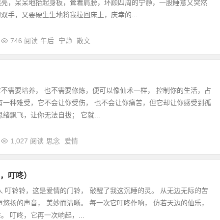
透亮，呆呆地抬起身板，耸着肩膀，环顾四周的宁静，一股睡意又突然
双手，又要硬生生地将我拉回床上，庆幸的...
746 阅读
午后
宁静
散文
不需要培养， 也不需要修炼，便可以像仙术一样， 控制你的生活，占
有一种难受，它不会让你受伤， 也不会让你痛苦，但它却让你感受到孤
绪飘飞，让你无法自拔； 它就...
1,027 阅读
思念
爱情
，叮咚）
人 叮铃铃，这是爱情的门铃， 敲醒了我这沉睡的灵。 从无边无际的苦
声悠扬的声音， 美妙而清晰。 每一次它叮咚作响， 仿若天边的仙乐，
。 叮咚，它再一次响起，...