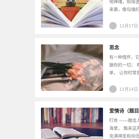
地神魂，照得
来袭，像勾魂的
11月17日
思念
有一种情怀，它
据你的一切； 
单， 让你时常思
11月14日
爱情诗（题目
叮咚 ——赠佳
海里， 飘来这
充满神圣和向往