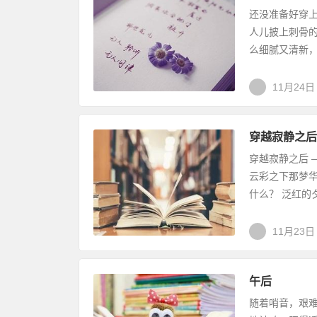
还没准备好穿
人儿披上刺骨
么细腻又清新，
11月24日
穿越寂静之后
穿越寂静之后 
云彩之下那梦华
什么？ 泛红的夕
11月23日
午后
随着哨音，艰