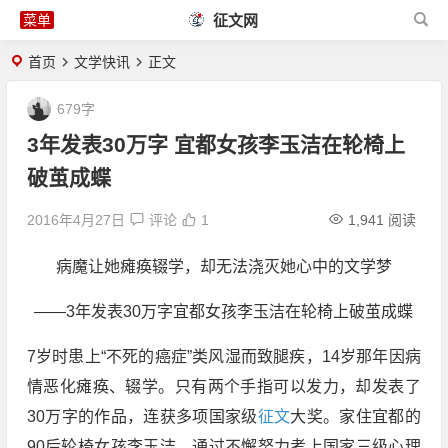
征文网
首页
文学快讯
正文
679字
3年发表30万字 宜都女孩李玉洁在轮椅上
破茧成蝶
2016年4月27日
评论
1
1,941 阅读
病魔让她瘫痪辍学，却无法浇灭她心中的文学梦
——3年发表30万字宜都女孩李玉洁在轮椅上破茧成蝶
7岁时患上“不死的癌症”类风湿而致腿疾，14岁那年因病
情恶化瘫痪、辍学。只有两个手指可以发力，却发表了
30万字的作品，连获多项国家级
征文
大奖。家住宜都的
90后轮椅女孩李玉洁，通过不懈努力考上国家三级心理