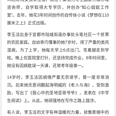
咨询师，自学取得大专学历，并创办“知心姐姐工作
室”。去年，她花3年时间创作的自传体小说《梦想在110
厘米之上》正式出版。
李玉洁出身于宜都市陆城街道办事处头笔社区一个贫寒
的农民家庭。自幼乖巧懂事的她7岁时，得了严重的类风
湿病，为了上学，她每天早上6点出门，弯着腿走到学
校。晚上在医院里打针，还坚持完成作业。8年时间里，
她没有因病耽误一天课，还常考年级第一。
14岁时，李玉洁因病情严重无奈退学，曾一度非常消
沉。后来她无意间翻起海明威的《老人与海》，受到激
励，写出了《我心中的圣地亚哥爷爷》，发表在《中学
生阅读》上。从此，她顽强地在写作之路上跋涉。
有人说，李玉洁的文字有种温暖的力量，就像黑暗中的