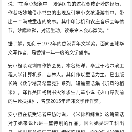
说：“在童心想象中，阅读图书的过程变成奇妙的经历，
作者巧妙地借小书虫的出现及引导小女孩漫游书中，带
出一个满载童趣的故事。其中印钞机和农庄音乐会等情
节，妙趣幽默，对话生动，读来令人会心微笑。”
据了解，始创于1972年的香港青年文学奖，面向全球华
文写作者，是香港一年一度的文学盛事。
安小橙系深圳市作协会员，本名杨洋，毕业于哈尔滨工
程大学计算机系，吉林人。其创作以童话为主，已出版
长篇《数学精灵希里克》系列，短篇童话集《听风的稻
米》，译作美国畅销书灾难求生儿童小说《火山爆发前
的生死抉择》，曾获2015年睦邻文学佳作奖。
安小橙在接受记者采访时说，《米佛和鲸鱼》这篇童话
对于她来说也是一篇特别的作品。因为她是理工科出