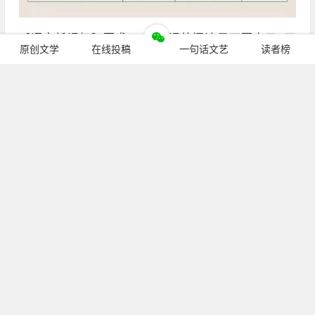
【语文新课标】要求1-2年级课外阅读量不要少于5万
原创文学
在线投稿
一句话文艺
读者榜
字，您家孩子如果没做到，马上开始
三年级必读经典书目
继续阅读