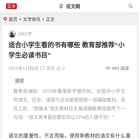
征文网
首页
文学快讯
正文
1863字
适合小学生看的书有哪些 教育部推荐“小
学生必读书目”
2021年11月6日
评论
2
483 阅读
摘要
教育部通知：2019年春季新学期开始，全国中小学生
的语文、历史、道德与法治都使用统一部编版教材。而
在之前，“部编本”语文教材总主编温儒敏教授曾甩下一
句话：“语文高考最后要实现让15%的人做不完！”
语文的重要性，不言而喻。使用新教材的语文有什么重