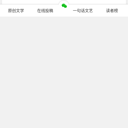
原创文学
在线投稿
一句话文艺
读者榜
继续阅读
公众号：
pcren_cn
（长按复制）