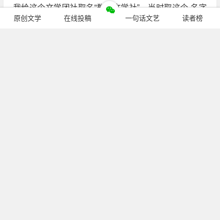
我给这个文学团社取名“群木文学社”。当时取这个 名字
原创文学
在线投稿
一句话文艺
读者榜
的意思就是一棵树长起来特别不容易，因为容易长歪长
不高，一群树木一起往上长的时候，虽然拥挤，但是在
拥挤之中都会往上长，容易长得高长得大。
现在陕西很多知名作家当时都是群木社的。那个时候我
们条件特别差，但是热情特别高，也不梦想在各单位当
什么科长、处长，那个时候很年轻也不急着谈恋爱，一
心 只是想着文学，一见面就是谈文学，要么就是写东
西。那个时候写东西就像小母鸡下蛋一样，焦躁不安，
叫声连天，生下来还是一个小蛋，而且蛋皮上还带着
继续阅读
血。从 那个时候一路走过来，走到今天，回想起来有喜
悦有悲苦，写出来作品就像莲开放一样喜悦，遇到了挫
败就特别悲苦，这种悲苦是说不出来的。
公众号：
pcren_cn
（长按复制）
上帝造人并不想让人进步太快，当一个父亲从123开始