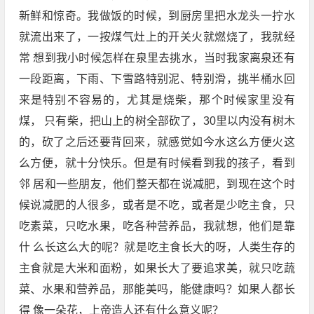
新鲜和惊奇。我做饭的时候，到厨房里把水龙头一拧水
就流出来了，一按煤气灶上的开关火就燃烧了，我就经
常 想到我小时候怎样在泉里去挑水，当时我家离泉还有
一段距离，下雨、下雪路特别泥、特别滑，挑半桶水回
来是特别不容易的，尤其是烧柴，那个时候家里没有
煤， 只有柴，把山上的树全部砍了，30里以内没有树木
的，砍了之后还要背回来，就感觉如今水这么方便火这
么方便，就十分快乐。但是有时候看到我的孩子，看到
邻 居和一些朋友，他们整天都在说减肥，到现在这个时
候说减肥的人很多，或者是不吃，或者是少吃主食，只
吃素菜，只吃水果，吃各种营养品，我就想，他们是靠
什 么长这么大的呢？就是吃主食长大的呀，人类生存的
主食就是大米和面粉，如果长大了要追求美，就只吃蔬
菜、水果和营养品，那能美吗，能健康吗？如果人都长
得 像一朵花，上帝造人还有什么意义呢？