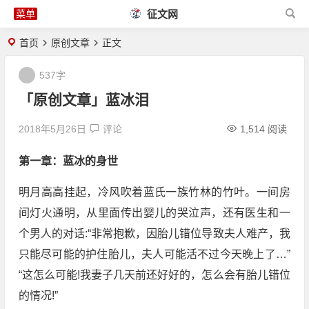
征文网
首页
原创文章
正文
537字
「原创文章」蓝冰泪
2018年5月26日
评论
1,514 阅读
第一章：蓝冰的身世
明月高高挂起，冷风吹着蓝氏一族竹林的竹叶。一间房
间灯火通明，从里面传出婴儿的哭泣声，还有医生和一
个男人的对话:“非常抱歉，因胎儿错位导致夫人难产，我
只能尽可能的护住胎儿，夫人可能活不过今天晚上了…”
“这怎么可能!我妻子几天前还好好的，怎么会有胎儿错位
的情况!”