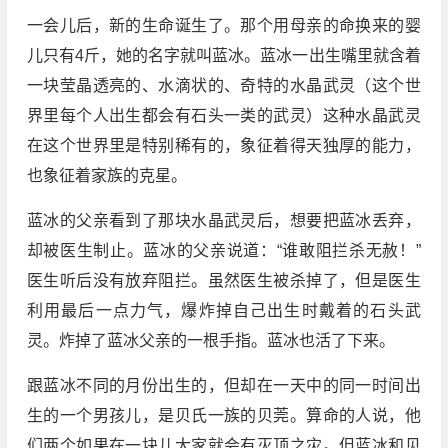
一会儿后，新的生命诞生了。那个用母亲的命换来的婴
儿只有4斤，她的名字就叫蓝冰。蓝冰一出生嘴里就含着
一块莹晶透亮的、水滴状的、奇特的水晶武灵（这个世
界里每个人出生都会有石头一类的武灵）这种水晶武灵
在这个世界里是特别稀有的，象征着得天独厚的能力，
也象征着家族的克星。
蓝冰的父亲看到了那块水晶武灵后，想要把蓝冰丢弃，
却被医生制止。蓝冰的父亲说道：“谁敢阻拦杀无赦！”
医生听后没有放弃阻拦。虽然医生被杀掉了，但是医生
利用最后一点力气，爆炸掉自己出生时戴着的石头武
灵。炸掉了蓝冰父亲的一根手指。蓝冰也活了下来。
跟蓝冰不同的月份出生的，但却在一天中的同一时间出
生的一个男孩儿，是贝氏一族的贝莞。算命的人说，他
们两个如果在一块儿大家就会有灭顶之灾。但蓝冰和见