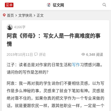
征文网
首页
文学快讯
正文
4166字
阿袁《师母》：写女人是一件高难度的事
情
2019年10月11日
评论
6,348 阅读
江子：读者总是对作家的日常生活和
写作
习惯感兴趣。
请问你的写作是怎样的？
阿袁：我一再对我的学生说你们不要相信灵感，以为写
作是多么神秘的事，灵感来了就会下笔如有神。灵感是
绝对靠不住的，如果你真的把文学作为一个专业来做的
话，就是要跟农民一样，跟其他职业一样，一定是一个