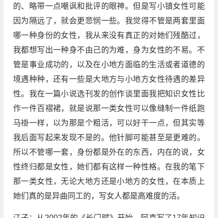
的、略带一点嘲讽和批评的眼神。但是写小镇女性可能
因为隔远了，就会更悲悯一些。我觉得不管是两套里面
哪一种身份的女性，我从来没有真正的对她们残酷过，
我都想写出一种身不由己的为难，身为女性的不易。不
管是事业成功的，以及在小地方面临的生活或者道德的
境遇种种，还有一些是大地方与小地方女性待遇的差异
性。我在一篇小说选刊发的创作谈里面我把知识女性比
作一件百褶裙，就是说那一类女性可以像缝制一件纸跑
马褂一样，以为那是个粗活，可以好干一点，但其实等
我后面写起来发现不是的。他针脚可能甚至是更难的。
所以不管哪一套，身份都是外在的东西，内在的说，女
性终归都是女性，她们都有这样一种性格。在我的笔下
那一类女性，无论大地方还是小地方的女性，在本质上
她们真的是异曲同工的，写女人都是高难度的活。
江子：从2002年的《长门赋》开始，阿袁写了17年知识