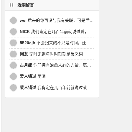
近期留言
wei
后来的你再没与我有关联，可是后来我的时间皆是你，都说地球是个圆，为何兜兜转转却走不到原点
NICK
我们肯定在几百年前就说过爱，今生却错过。此生无悔，与你爱过。茕茕孑立，且看我对酒当歌，与影对酌。
5520cjh
不会归来的不只是时间，还有曾经的我
网友
无时无刻与时时刻刻是反义词
古月娜
你们拥有治愈人心的力量，愿也将丑陋的人性一起泯灭吧！
爱人错过
芜湖
爱人错过
我肯定在几百年前就说过爱你，只是你忘了，我也记不起。我肯定在几百年前就说过爱你，只是你忘了，我也记不起。 走过路过没遇过，回头转头还是错。你我不曾感受过，相撞在街口，相撞在街口。