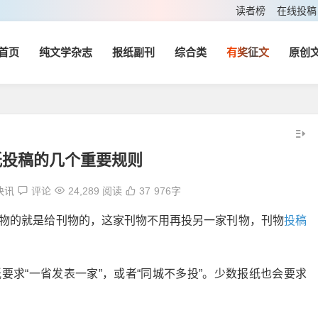
读者榜
在线投稿
首页
纯文学杂志
报纸副刊
综合类
有奖征文
原创
纸投稿的几个重要规则
快讯
评论
24,289 阅读
37
976字
物的就是给刊物的，这家刊物不用再投另一家刊物，刊物
投稿
要求“一省发表一家”，或者“同城不多投”。少数报纸也会要求