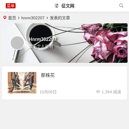
征文网
首页
hnrm302207
发表的文章
Hnrm302207
暂无个人说明
那株花
10月06日
1,394 阅读