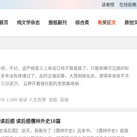
读者榜
在线投稿
首页
纯文学杂志
报纸副刊
综合类
有奖征文
原创
了吧，不对，这严格意义上来说已经不算是路了，只能依稀可见路的轮
很多年没有修缮过了，此时正值初春，大雪刚刚化去，使得本来就不平
几分泥泞。 云婷开着报社配的老款桑塔纳...
1,088 阅读
人生哲理
恶棍
英雄
读后感 读后感儒林外史18篇
史读后感】 这天，我看完了《儒林外史》这本书，《儒林外史》是我