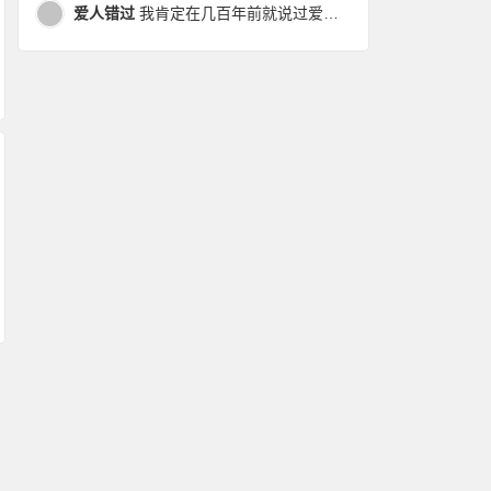
爱人错过
我肯定在几百年前就说过爱你，只是你忘了，我也记不起。我肯定在几百年前就说过爱你，只是你忘了，我也记不起。 走过路过没遇过，回头转头还是错。你我不曾感受过，相撞在街口，相撞在街口。