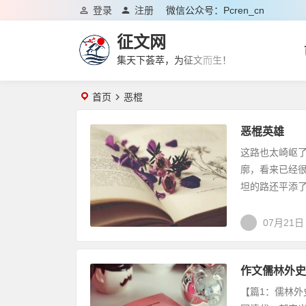
登录
注册
微信公众号：pcren_cn
征文网
集天下荟萃，为征文而生！
首页
恶棍
恶棍英雄
这路也太崎岖
廓，看来已经
坦的路还平添了
07月21日
作文儒林外史
【篇1：儒林外