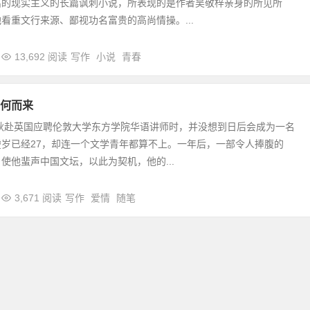
出的现实主义的长篇讽刺小说，所表现的是作者吴敬梓亲身的所见所
看重文行来源、鄙视功名富贵的高尚情操。...
13,692 阅读
写作
小说
青春
何而来
年秋赴英国应聘伦敦大学东方学院华语讲师时，并没想到日后会成为一名
岁已经27，却连一个文学青年都算不上。一年后，一部令人捧腹的
使他蜚声中国文坛，以此为契机，他的...
3,671 阅读
写作
爱情
随笔