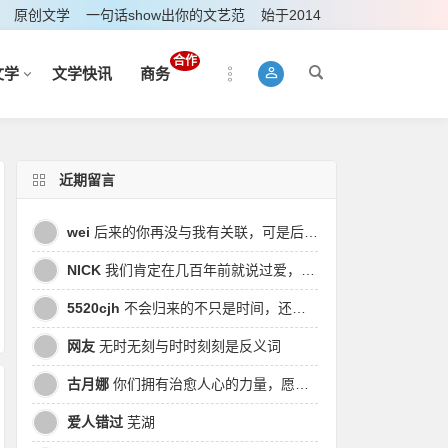
原创文学
一句话show出你的文艺范
始于2014
合作
文学
文学快讯
商务
近期留言
wei
后来的你再没与我有关联，可是后来我的时间皆是你，都说地球是个圆，为何兜兜转转却走不到原点
NICK
我们肯定在几百年前就说过爱，今生却错过。此生无悔，与你爱过。茕茕孑立，且看我对酒当歌，与影对酌。
5520cjh
不会归来的不只是时间，还有曾经的我
网友
无时无刻与时时刻刻是反义词
古月娜
你们拥有治愈人心的力量，愿也将丑陋的人性一起泯灭吧！
爱人错过
芜湖