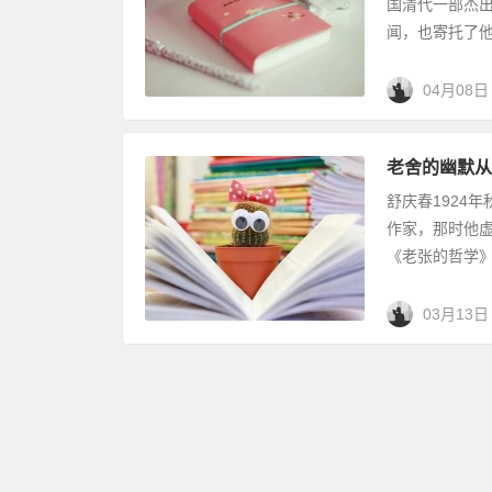
国清代一部杰
闻，也寄托了他
04月08日
老舍的幽默从
舒庆春1924
作家，那时他虚
《老张的哲学》
03月13日