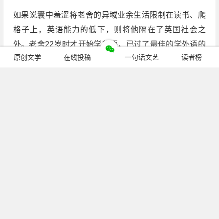
如果说囊中羞涩将老舍的异域业余生活限制在读书、爬
格子上，英语能力的低下，则将他隔在了英国社会之
外。老舍22岁时才开始学英语，已过了最佳的学外语的
原创文学
在线投稿
一句话文艺
读者榜
年龄。起初是在北京缸瓦市基督教堂办的一所英语夜校
业余学习，后来利用业余时间到燕京大学旁听过一段时
间英文，学习条件可想而知。老舍的英语一到英国就露
了馅，用他自我解嘲的话说，就是“英国人把我说得一愣
一愣的，我可也把他们说得直眨眼”。那口古怪的英语一
定把大英帝国的海关官员骇得不轻，结果吃了一个“只准
停留一个月”的签证图章，差点耽误大事。后来老舍授课
之余大量阅读英国文艺作品，英语水平有了很大提高，
但仍然属于哑巴英语。受制于东方学院华语讲师的饭
碗，老舍身在英国，却没有多少机会讲英语，一天到晚
继续阅读
重复那些简单的北京官话，某种意义上可以说进入了一