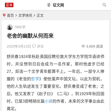
征文网
首页
文学快讯
正文
7886字
老舍的幽默从何而来
2020年3月13日
评论
3,669 阅读
舒庆春1924年秋赴英国应聘伦敦大学东方学院华语讲师
时，并没想到日后会成为一名作家，那时他虚岁已经
27，却连一个文学青年都算不上。一年后，一部令人捧
腹的《老张的
哲学
》使他蜚声中国文坛，以此为契机，
他的人生轨迹发生了重要变化，舒庆春变成了老舍；之
后，他又发表了《赵子曰》《二马》，到1929年秋回国
时，已是3部畅销长篇
小说
的作者，未来的文学事业由此
奠定。