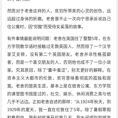
然而对于老舍这样的人，贫穷所带来的心灵的创伤，远
远超过身体的折磨。老舍曾不止一次向宁恩承诉说自己
住公寓时，因“穷酸”而受侍女奚落的故事。
有件事情最能说明问题：老舍在英国住了整整5年，在东
方学院教华语时接触过无数英国人，然而除了一个汉学
家艾支顿，没有第二个英国朋友。老舍并非性格孤僻
者，而是一个喜交朋友的人，否则他也成不了一位小说
家。究其原因，除了“囊中羞涩”，别无更好的解释。在
资本主义大都市的伦敦，贫穷意味着彻底的孤独和寂
寞。老舍的旅英生涯，基本上是在宿舍公寓、东方学院
的课堂图书馆度过的，社交、娱乐、休闲消费之类与他
几乎不沾边。正如老舍自述的那样：“从1924年秋天，到
1929年的夏天，我一直在伦敦住了5年。除了暑假寒假
和春假中，我有时候离开伦敦几天，到乡间或别的城市