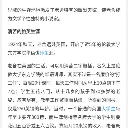
异域的生存环境激发了老舍特有的幽默天赋，使老舍成
为文学个性独特的小说家。
清苦的旅英生涯
1924年秋天，老舍远赴英国，开启了近5年的伦敦大学
东方学院华语讲
师生
涯。
老舍在英国的生活，可以用清苦二字概括，名义上是伦
敦大学东方学院的华语讲师，其实不过是一名廉价的“打
工仔”：每周20个课时，每天工作时间从早上10点到下午
7点；学生五花八门，从十几岁的孩子到70多岁的老
叟，应有尽有；教学工作繁重而枯燥，所得到的回报，
仅是250英镑的年薪。当时，一个普通的英国
大学生
每
年至少要花300镑，而牛津剑桥等名牌大学的学生则要
花四五百镑或五六百镑。靠每月20来镑的收入，老舍既