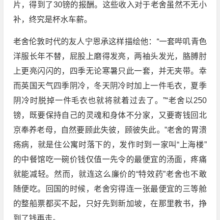
片，得到了30镑的报酬。这些收入对于老舍虽然不无小
补，终究是杯水车薪。
老舍伦敦时代的友人宁恩承这样描绘他：“一套哔叽青色
洋服长年不替，屁股上磨得发亮，两袖头发光，胳膊肘
上更亮闪闪的，四季无论寒暑只此一套，并无夹带。幸
而英国天气四季阴冷，冬天阴冷时加上一件毛衣，夏季
阴冷时脱掉一件毛衣也就将就着过去了。”“老舍以250
镑，既要保持自己的灵魂和身体不分家，又要寄钱回北
京奉养老母，自然要顾此失彼，顾彼失此。”老舍的胃溃
疡病，就是住公寓时落下的，发作时到一家叫“上海楼”
的中餐馆吃一碗价钱仅值一先令的最便宜的汤面，疼痛
就能减轻。然而，就连这么廉价的“特效药”老舍也不敢
随便吃。回国的时候，老舍穷得连一张最便宜的三等舱
的整船票都买不起，只好先到新加坡，在那里教书，挣
到了钱再走。