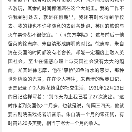
去游玩，其余的时间都消磨在这个大城里。我的工作不
许我到别处去，就是在假期里，我还有时候得到学校
去。我的钱也不许我随意的去到各处跑，英国的旅馆与
火车票价都不很便宜。”（《东方学院》）这与前后于他
留英的徐志摩、朱自清形成鲜明的对比。徐志摩、朱自
清在英国的时间都没有老舍长，却能一定程度上融入英
国社会，至少在情感心理上与英国社会没有太大的隔
阂。尤其是徐志摩，他在“康桥”如鱼得水的感觉，那种
世外桃源的光景，在在令人神往；朱自清的留英日记，
更是记录了令人眼花缭乱的社交生活，1931年12月23日
的日记这样写着：“到今天为止我已看了27次演出。”这
时作者到英国仅3个月多，也就是说，每隔三四天，他就
要去剧院看戏或者听音乐。朱自清一个月的零花钱，有
时高达20多英镑，相当于老舍一个月的收入。