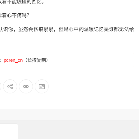
放着不能触碰的回忆。
念着心不疼吗？
择认识你，虽然会伤痕累累，但是心中的温暖记忆是谁都无法给
：
pcren_cn
（长按复制）