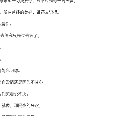
现原来那一句我爱你、只不过是你一时失言。
报。所有曾经的美好，谁还去记得。
么爱你。
过去终究只是过去罢了。
。
。
可能忘记你。
出自爱情还是因为不甘心
我们笑着说不哭。
，就像，那隔夜的狂欢。