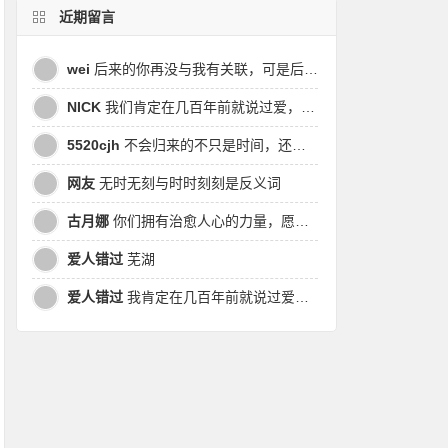
近期留言
wei
后来的你再没与我有关联，可是后来我的时间皆是你，都说地球是个圆，为何兜兜转转却走不到原点
NICK
我们肯定在几百年前就说过爱，今生却错过。此生无悔，与你爱过。茕茕孑立，且看我对酒当歌，与影对酌。
5520cjh
不会归来的不只是时间，还有曾经的我
网友
无时无刻与时时刻刻是反义词
古月娜
你们拥有治愈人心的力量，愿也将丑陋的人性一起泯灭吧！
爱人错过
芜湖
爱人错过
我肯定在几百年前就说过爱你，只是你忘了，我也记不起。我肯定在几百年前就说过爱你，只是你忘了，我也记不起。 走过路过没遇过，回头转头还是错。你我不曾感受过，相撞在街口，相撞在街口。