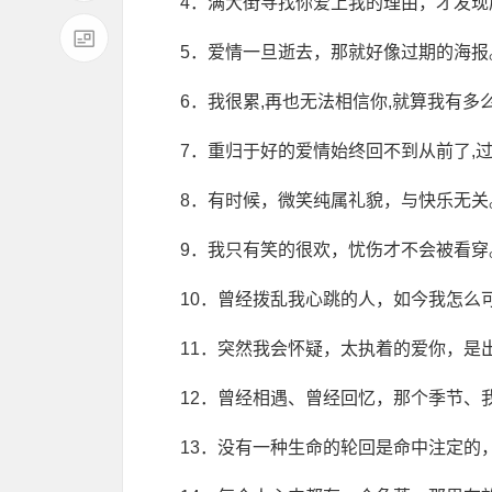
4．满大街寻找你爱上我的理由，才发
5．爱情一旦逝去，那就好像过期的海
6．我很累,再也无法相信你,就算我有多
7．重归于好的爱情始终回不到从前了,
8．有时候，微笑纯属礼貌，与快乐无关
9．我只有笑的很欢，忧伤才不会被看穿
10．曾经拨乱我心跳的人，如今我怎么
11．突然我会怀疑，太执着的爱你，是
12．曾经相遇、曾经回忆，那个季节、
13．没有一种生命的轮回是命中注定的