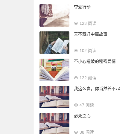
夺爱行动
123 阅读
天不藏奸中篇故事
102 阅读
不小心撞破的秘密爱情
122 阅读
我这么贵，你当然养不起
47 阅读
必死之心
38 阅读